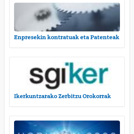
Enpresekin kontratuak eta Patenteak
Ikerkuntzarako Zerbitzu Orokorrak