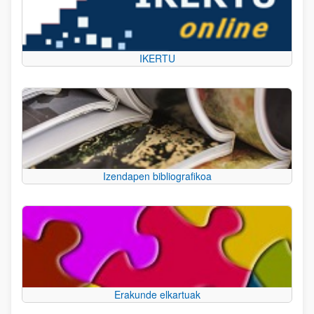
IKERTU
Izendapen bibliografikoa
Erakunde elkartuak