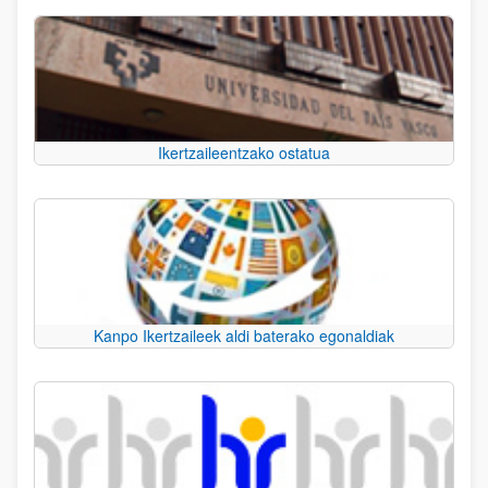
Ikertzaileentzako ostatua
Kanpo Ikertzaileek aldi baterako egonaldiak