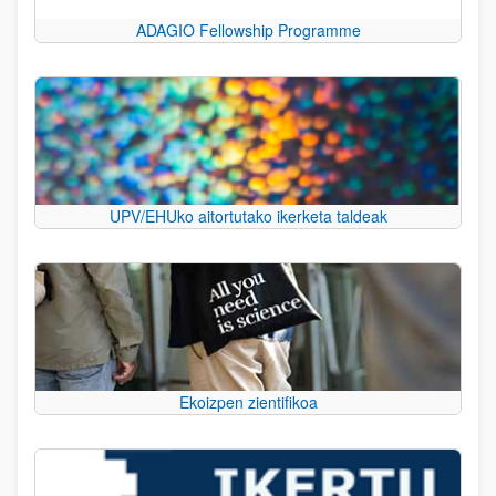
ADAGIO Fellowship Programme
UPV/EHUko aitortutako ikerketa taldeak
Ekoizpen zientifikoa