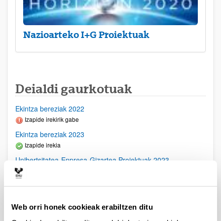
Nazioarteko I+G Proiektuak
Deialdi gaurkotuak
Ekintza bereziak 2022
Izapide irekirik gabe
Ekintza bereziak 2023
Izapide irekia
Unibertsitatea-Enpresa-Gizartea Proiektuak 2023
Aurkezteko epea itxita: 2023/03/23 - 2023/04/21
2023/11/16- Behin betiko ebazpena argitaratu egin da-
2023/09/28- Bigarren Akats Zuzenketa argitaratu egin da.
2023/09/22 Emandako eta ukatutako Behin Behineko
Web orri honek cookieak erabiltzen ditu
Ebazpena argitaratu egin da2023/07/14 Ebaluaziorako
onartutako eskabideen behin betiko zerrenda argitaratu da.