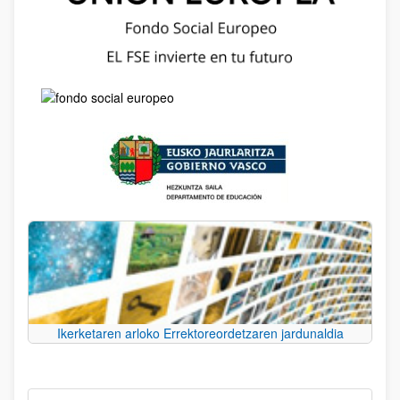
Ikerketaren arloko Errektoreordetzaren jardunaldia