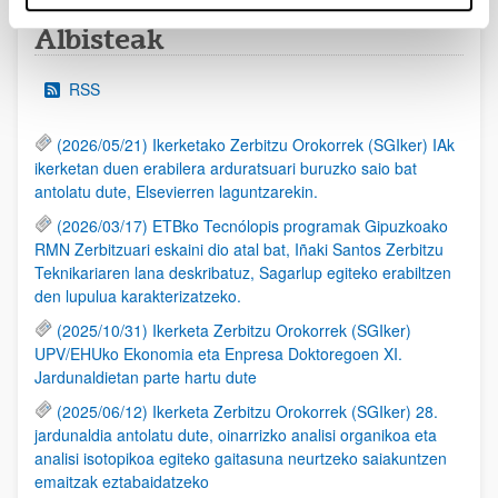
Albisteak
RSS
(2026/05/21) Ikerketako Zerbitzu Orokorrek (SGIker) IAk
ikerketan duen erabilera arduratsuari buruzko saio bat
antolatu dute, Elsevierren laguntzarekin.
(2026/03/17) ETBko Tecnólopis programak Gipuzkoako
RMN Zerbitzuari eskaini dio atal bat, Iñaki Santos Zerbitzu
Teknikariaren lana deskribatuz, Sagarlup egiteko erabiltzen
den lupulua karakterizatzeko.
(2025/10/31) Ikerketa Zerbitzu Orokorrek (SGIker)
UPV/EHUko Ekonomia eta Enpresa Doktoregoen XI.
Jardunaldietan parte hartu dute
(2025/06/12) Ikerketa Zerbitzu Orokorrek (SGIker) 28.
jardunaldia antolatu dute, oinarrizko analisi organikoa eta
analisi isotopikoa egiteko gaitasuna neurtzeko saiakuntzen
emaitzak eztabaidatzeko