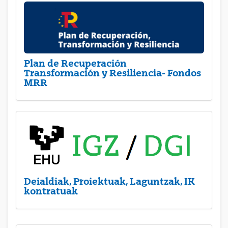
Plan de Recuperación
Transformación y Resiliencia- Fondos
MRR
Deialdiak, Proiektuak, Laguntzak, IK
kontratuak