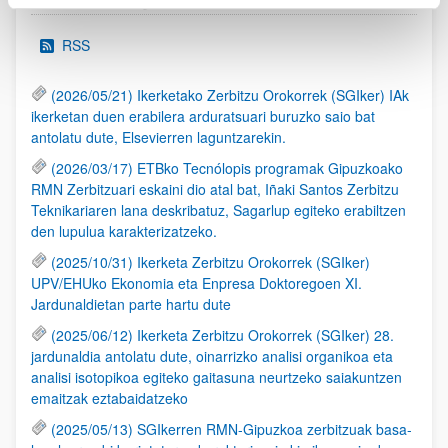
RSS
(2026/05/21) Ikerketako Zerbitzu Orokorrek (SGIker) IAk
ikerketan duen erabilera arduratsuari buruzko saio bat
antolatu dute, Elsevierren laguntzarekin.
(2026/03/17) ETBko Tecnólopis programak Gipuzkoako
RMN Zerbitzuari eskaini dio atal bat, Iñaki Santos Zerbitzu
Teknikariaren lana deskribatuz, Sagarlup egiteko erabiltzen
den lupulua karakterizatzeko.
(2025/10/31) Ikerketa Zerbitzu Orokorrek (SGIker)
UPV/EHUko Ekonomia eta Enpresa Doktoregoen XI.
Jardunaldietan parte hartu dute
(2025/06/12) Ikerketa Zerbitzu Orokorrek (SGIker) 28.
jardunaldia antolatu dute, oinarrizko analisi organikoa eta
analisi isotopikoa egiteko gaitasuna neurtzeko saiakuntzen
emaitzak eztabaidatzeko
(2025/05/13) SGIkerren RMN-Gipuzkoa zerbitzuak basa-