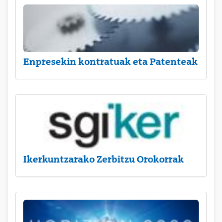
Enpresekin kontratuak eta Patenteak
Ikerkuntzarako Zerbitzu Orokorrak