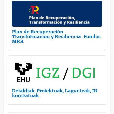
Plan de Recuperación
Transformación y Resiliencia- Fondos
MRR
Deialdiak, Proiektuak, Laguntzak, IK
kontratuak