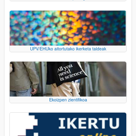
UPV/EHUko aitortutako ikerketa taldeak
Ekoizpen zientifikoa