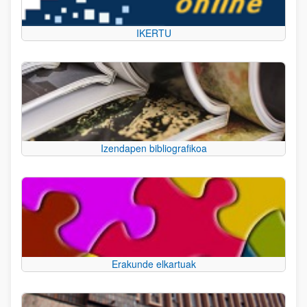
IKERTU
Izendapen bibliografikoa
Erakunde elkartuak