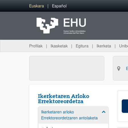
Eduki nagusira joan
Euskara
Español
Profilak
Ikasketak
Egitura
Ikerketa
Unib
Ikerketaren Arloko
Errektoreordetza
Ikerketaren arloko
Erakutsi/izkut
Errektoreordetzaren antolaketa