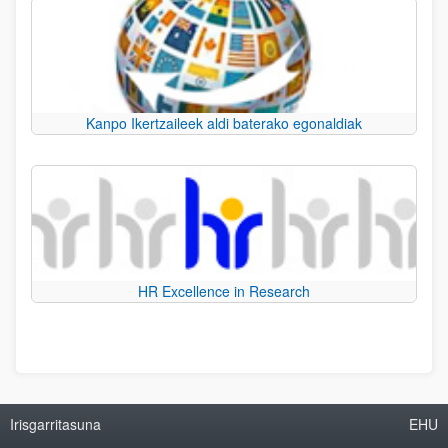
Kanpo Ikertzaileek aldi baterako egonaldiak
HR Excellence in Research
Irisgarritasuna
EHU