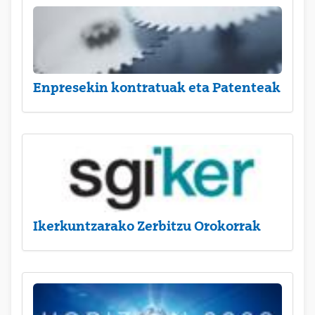
Enpresekin kontratuak eta Patenteak
Ikerkuntzarako Zerbitzu Orokorrak