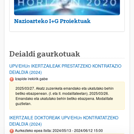
Nazioarteko I+G Proiektuak
Deialdi gaurkotuak
UPV/EHUn IKERTZAILEAK PRESTATZEKO KONTRATAZIO
DEIALDIA (2024)
Izapide irekirik gabe
2025/03/27. Akatz zuzenketa emandako eta ukatutako behin
betiko ebazpenean. (I. eta II. modalitateetan). 2025/03/26.
Emandako eta ukatutako behin betiko ebazpena. Modalitate
guztietan.
IKERTZAILE DOKTOREAK UPV/EHUn KONTRATATZEKO
DEIALDIA (2024)
Aurkezteko epea itxita: 2024/05/13 - 2024/06/12 15:00