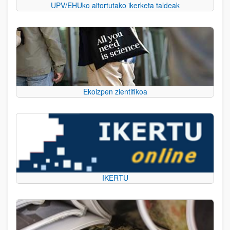
UPV/EHUko aitortutako ikerketa taldeak
Ekoizpen zientifikoa
IKERTU