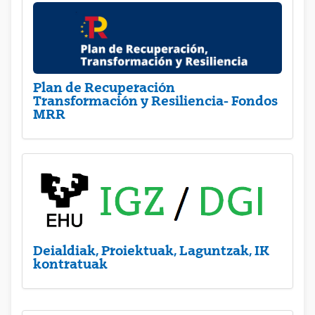
Plan de Recuperación
Transformación y Resiliencia- Fondos
MRR
Deialdiak, Proiektuak, Laguntzak, IK
kontratuak