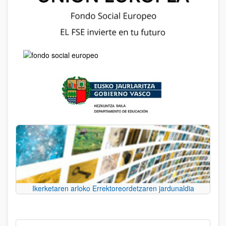
Ikerketaren arloko Errektoreordetzaren jardunaldia