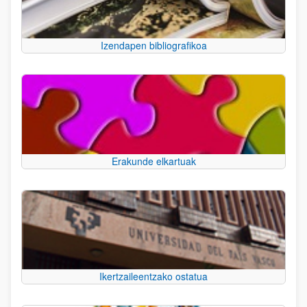
Izendapen bibliografikoa
Erakunde elkartuak
Ikertzaileentzako ostatua