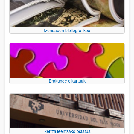
Izendapen bibliografikoa
Erakunde elkartuak
Ikertzaileentzako ostatua