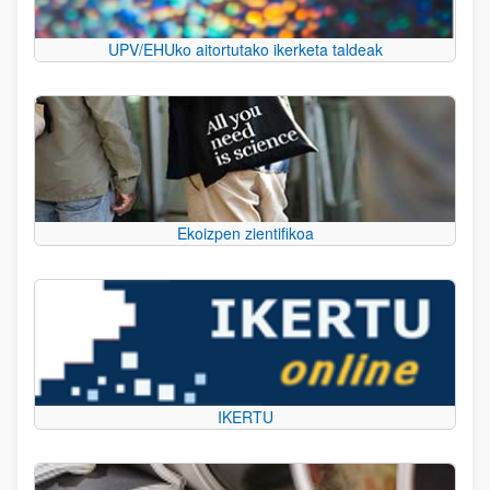
UPV/EHUko aitortutako ikerketa taldeak
Ekoizpen zientifikoa
IKERTU