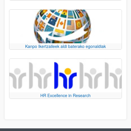
Kanpo Ikertzaileek aldi baterako egonaldiak
HR Excellence in Research