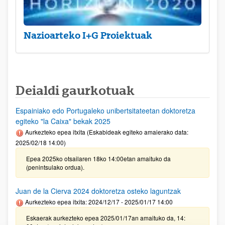
Nazioarteko I+G Proiektuak
Deialdi gaurkotuak
Espainiako edo Portugaleko unibertsitateetan doktoretza
egiteko "la Caixa" bekak 2025
Aurkezteko epea itxita (Eskabideak egiteko amaierako data:
2025/02/18 14:00)
Epea 2025ko otsailaren 18ko 14:00etan amaituko da
(penintsulako ordua).
Juan de la Cierva 2024 doktoretza osteko laguntzak
Aurkezteko epea itxita: 2024/12/17 - 2025/01/17 14:00
Eskaerak aurkezteko epea 2025/01/17an amaituko da, 14: