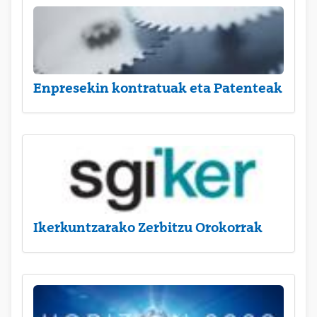
Enpresekin kontratuak eta Patenteak
Ikerkuntzarako Zerbitzu Orokorrak