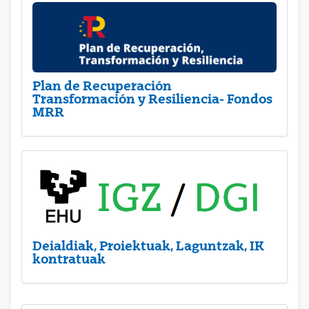
Plan de Recuperación
Transformación y Resiliencia- Fondos
MRR
Deialdiak, Proiektuak, Laguntzak, IK
kontratuak