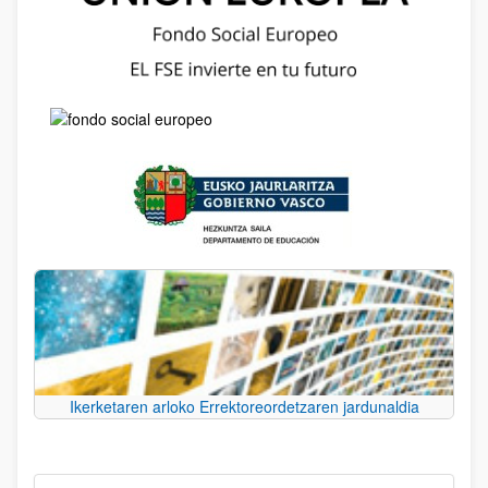
Ikerketaren arloko Errektoreordetzaren jardunaldia