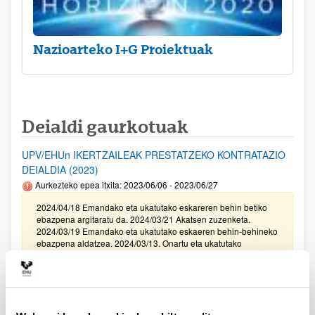
Nazioarteko I+G Proiektuak
Deialdi gaurkotuak
UPV/EHUn IKERTZAILEAK PRESTATZEKO KONTRATAZIO
DEIALDIA (2023)
Aurkezteko epea itxita: 2023/06/06 - 2023/06/27
2024/04/18 Emandako eta ukatutako eskareren behin betiko
ebazpena argitaratu da. 2024/03/21 Akatsen zuzenketa.
2024/03/19 Emandako eta ukatutako eskaeren behin-behineko
ebazpena aldatzea. 2024/03/13. Onartu eta ukatutako
eskaeren behin-behineko ebazpena. 2023/15/12. Balorazio
Fasera pasako diren eskaeren behin betiko zerrenda
zuzenduta. I Fasea. 2023/11/29. Balorazio Fasera pasako diren
eskaeren behin betiko zerrenda. I Fasea. Modalitate I, II III, eta
IV.