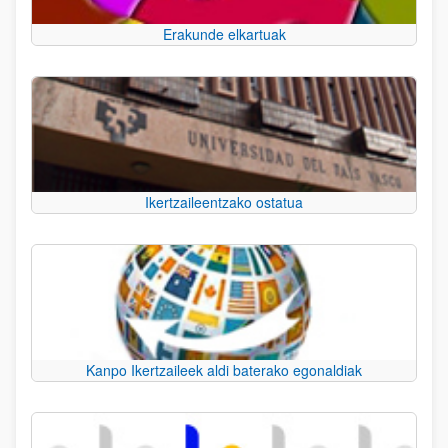
Erakunde elkartuak
Ikertzaileentzako ostatua
Kanpo Ikertzaileek aldi baterako egonaldiak