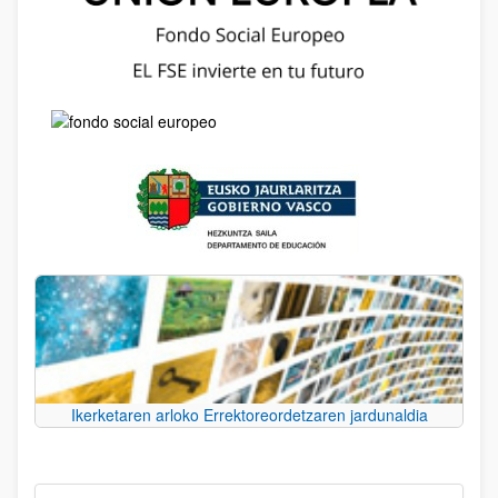
Ikerketaren arloko Errektoreordetzaren jardunaldia