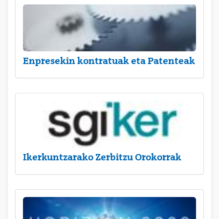
Enpresekin kontratuak eta Patenteak
Ikerkuntzarako Zerbitzu Orokorrak