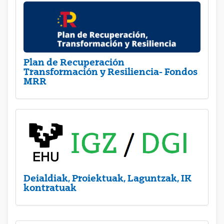
Plan de Recuperación
Transformación y Resiliencia- Fondos
MRR
Deialdiak, Proiektuak, Laguntzak, IK
kontratuak