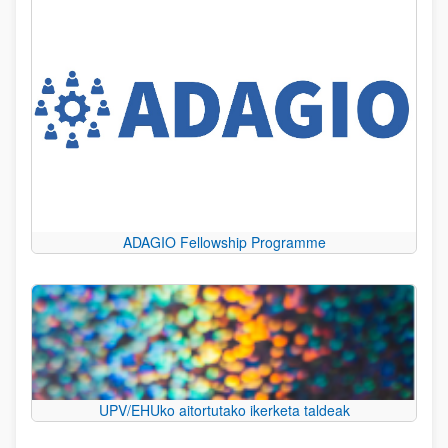
ADAGIO Fellowship Programme
UPV/EHUko aitortutako ikerketa taldeak