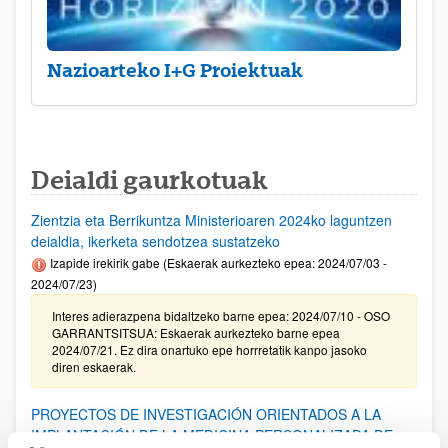
Nazioarteko I+G Proiektuak
Deialdi gaurkotuak
Zientzia eta Berrikuntza Ministerioaren 2024ko laguntzen
deialdia, ikerketa sendotzea sustatzeko
Izapide irekirik gabe (Eskaerak aurkezteko epea: 2024/07/03 -
2024/07/23)
Interes adierazpena bidaltzeko barne epea: 2024/07/10 - OSO
GARRANTSITSUA: Eskaerak aurkezteko barne epea
2024/07/21. Ez dira onartuko epe horrretatik kanpo jasoko
diren eskaerak.
PROYECTOS DE INVESTIGACIÓN ORIENTADOS A LA
IMPLANTACIÓN DE LA MEDICINA PERSONALIZADA DE