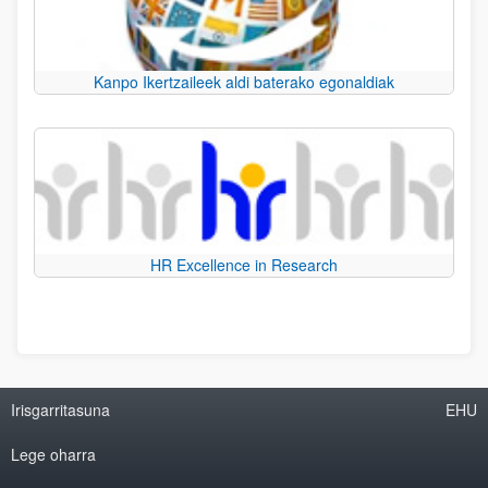
Kanpo Ikertzaileek aldi baterako egonaldiak
HR Excellence in Research
Irisgarritasuna
EHU
Lege oharra