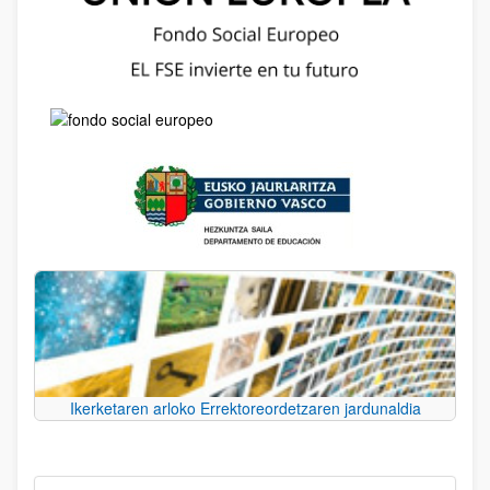
Ikerketaren arloko Errektoreordetzaren jardunaldia