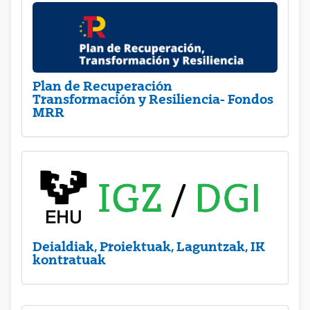
Plan de Recuperación
Transformación y Resiliencia- Fondos
MRR
Deialdiak, Proiektuak, Laguntzak, IK
kontratuak