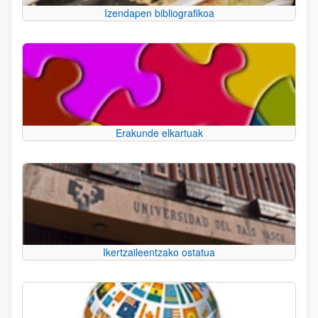
Izendapen bibliografikoa
Erakunde elkartuak
Ikertzaileentzako ostatua