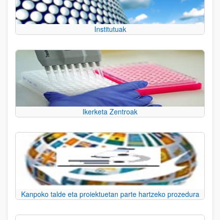
Institutuak
Ikerketa Zentroak
Kanpoko talde eta proiektuetan parte hartzeko prozedura