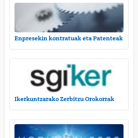
Enpresekin kontratuak eta Patenteak
Ikerkuntzarako Zerbitzu Orokorrak