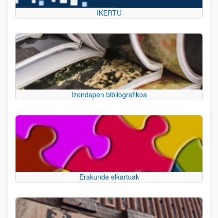
IKERTU
Izendapen bibliografikoa
Erakunde elkartuak