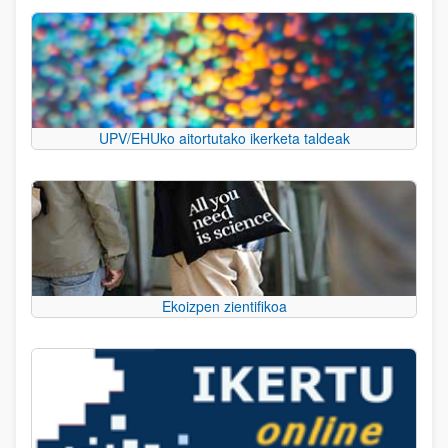
UPV/EHUko aitortutako ikerketa taldeak
Ekoizpen zientifikoa