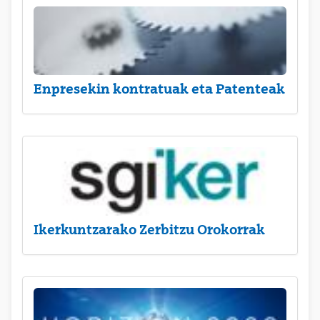
Enpresekin kontratuak eta Patenteak
Ikerkuntzarako Zerbitzu Orokorrak