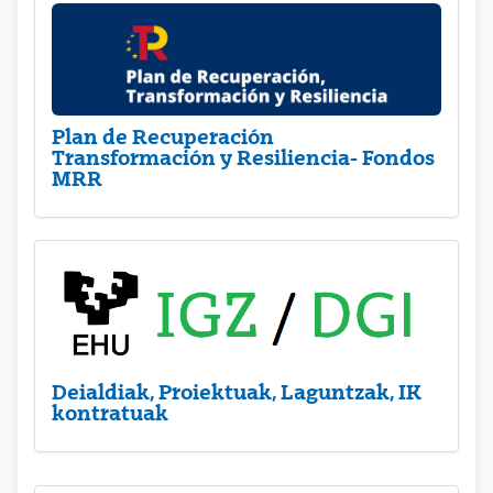
Plan de Recuperación
Transformación y Resiliencia- Fondos
MRR
Deialdiak, Proiektuak, Laguntzak, IK
kontratuak