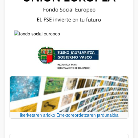
Ikerketaren arloko Errektoreordetzaren jardunaldia