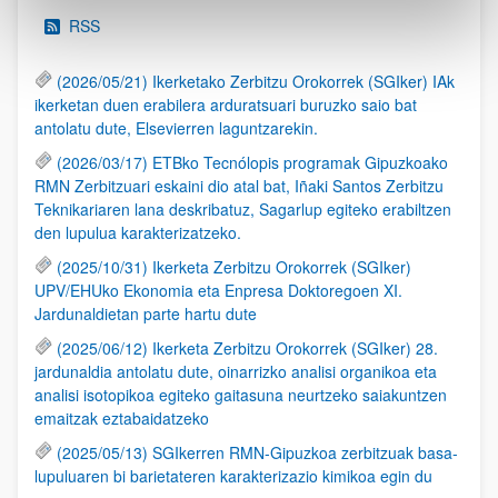
RSS
(2026/05/21) Ikerketako Zerbitzu Orokorrek (SGIker) IAk
ikerketan duen erabilera arduratsuari buruzko saio bat
antolatu dute, Elsevierren laguntzarekin.
(2026/03/17) ETBko Tecnólopis programak Gipuzkoako
RMN Zerbitzuari eskaini dio atal bat, Iñaki Santos Zerbitzu
Teknikariaren lana deskribatuz, Sagarlup egiteko erabiltzen
den lupulua karakterizatzeko.
(2025/10/31) Ikerketa Zerbitzu Orokorrek (SGIker)
UPV/EHUko Ekonomia eta Enpresa Doktoregoen XI.
Jardunaldietan parte hartu dute
(2025/06/12) Ikerketa Zerbitzu Orokorrek (SGIker) 28.
jardunaldia antolatu dute, oinarrizko analisi organikoa eta
analisi isotopikoa egiteko gaitasuna neurtzeko saiakuntzen
emaitzak eztabaidatzeko
(2025/05/13) SGIkerren RMN-Gipuzkoa zerbitzuak basa-
lupuluaren bi barietateren karakterizazio kimikoa egin du