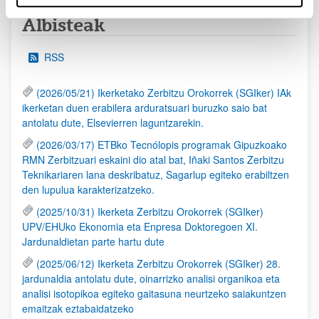
Albisteak
RSS
(2026/05/21) Ikerketako Zerbitzu Orokorrek (SGIker) IAk
ikerketan duen erabilera arduratsuari buruzko saio bat
antolatu dute, Elsevierren laguntzarekin.
(2026/03/17) ETBko Tecnólopis programak Gipuzkoako
RMN Zerbitzuari eskaini dio atal bat, Iñaki Santos Zerbitzu
Teknikariaren lana deskribatuz, Sagarlup egiteko erabiltzen
den lupulua karakterizatzeko.
(2025/10/31) Ikerketa Zerbitzu Orokorrek (SGIker)
UPV/EHUko Ekonomia eta Enpresa Doktoregoen XI.
Jardunaldietan parte hartu dute
(2025/06/12) Ikerketa Zerbitzu Orokorrek (SGIker) 28.
jardunaldia antolatu dute, oinarrizko analisi organikoa eta
analisi isotopikoa egiteko gaitasuna neurtzeko saiakuntzen
emaitzak eztabaidatzeko