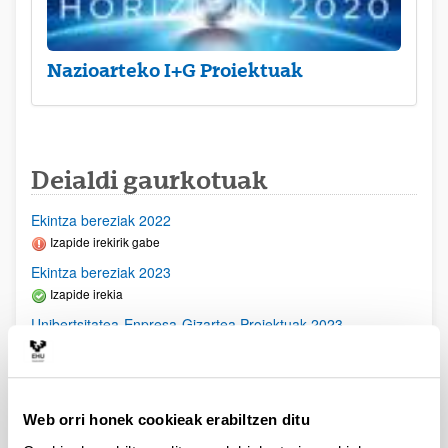
Nazioarteko I+G Proiektuak
Deialdi gaurkotuak
Ekintza bereziak 2022
Izapide irekirik gabe
Ekintza bereziak 2023
Izapide irekia
Unibertsitatea-Enpresa-Gizartea Proiektuak 2023
Aurkezteko epea itxita: 2023/03/23 - 2023/04/21
2023/11/16- Behin betiko ebazpena argitaratu egin da-
2023/09/28- Bigarren Akats Zuzenketa argitaratu egin da.
2023/09/22 Emandako eta ukatutako Behin Behineko
Web orri honek cookieak erabiltzen ditu
Ebazpena argitaratu egin da2023/07/14 Ebaluaziorako
onartutako eskabideen behin betiko zerrenda argitaratu da.