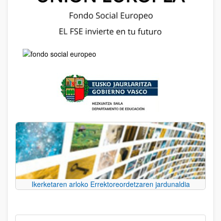
Ikerketaren arloko Errektoreordetzaren jardunaldia