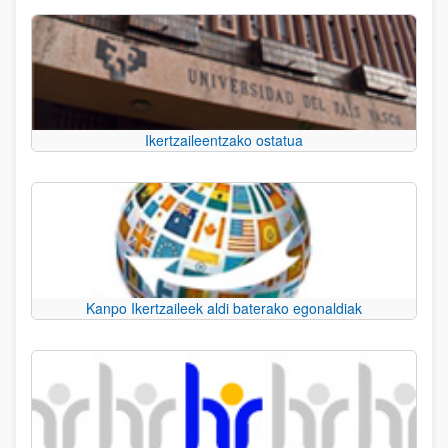
Ikertzaileentzako ostatua
Kanpo Ikertzaileek aldi baterako egonaldiak