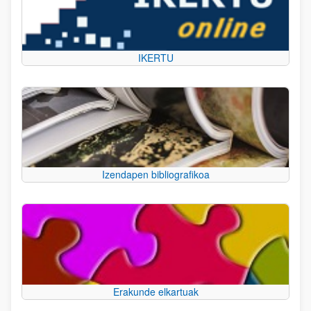
IKERTU
Izendapen bibliografikoa
Erakunde elkartuak