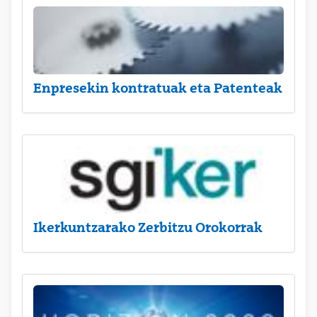
Enpresekin kontratuak eta Patenteak
Ikerkuntzarako Zerbitzu Orokorrak