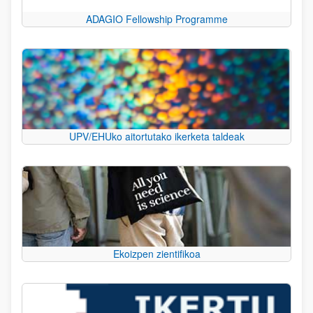
ADAGIO Fellowship Programme
UPV/EHUko aitortutako ikerketa taldeak
Ekoizpen zientifikoa