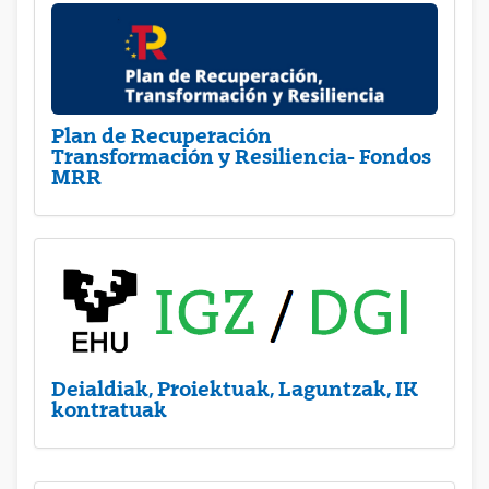
Plan de Recuperación
Transformación y Resiliencia- Fondos
MRR
Deialdiak, Proiektuak, Laguntzak, IK
kontratuak