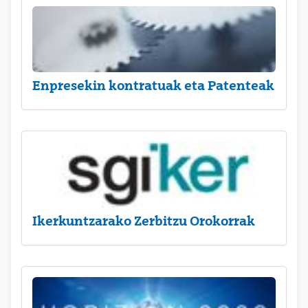
Enpresekin kontratuak eta Patenteak
Ikerkuntzarako Zerbitzu Orokorrak