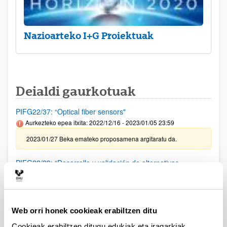
Nazioarteko I+G Proiektuak
Deialdi gaurkotuak
PIFG22/37: “Optical fiber sensors"
Aurkezteko epea itxita: 2022/12/16 - 2023/01/05 23:59
2023/01/27 Beka emateko proposamena argitaratu da.
PIFG22/39: “Desarrollo y validación de alternativas
sostenibles basadas en biopolímeros para la conservación
del patrimonio cultural"
Aurkezteko epea itxita: 2022/12/17 - 2023/01/09 23:59
Web orri honek cookieak erabiltzen ditu
2023/01/25 Beka emateko proposamena argitaratu da.
Cookieak erabiltzen ditugu edukiak eta iragarkiak