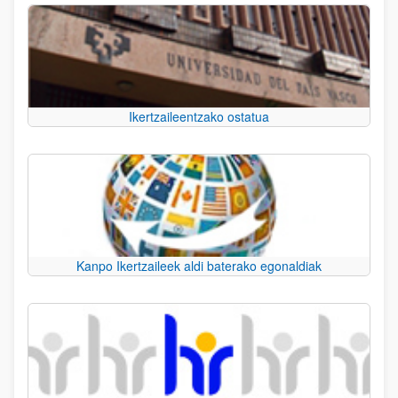
Ikertzaileentzako ostatua
Kanpo Ikertzaileek aldi baterako egonaldiak