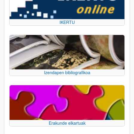
IKERTU
Izendapen bibliografikoa
Erakunde elkartuak