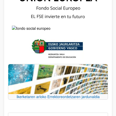
Ikerketaren arloko Errektoreordetzaren jardunaldia