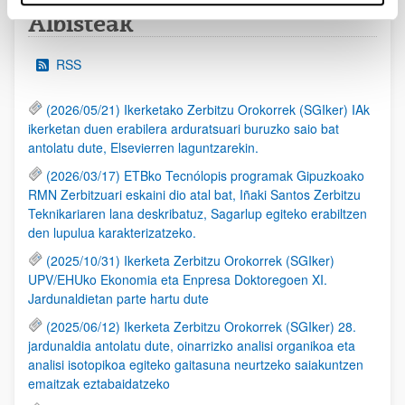
Albisteak
RSS
(2026/05/21) Ikerketako Zerbitzu Orokorrek (SGIker) IAk
ikerketan duen erabilera arduratsuari buruzko saio bat
antolatu dute, Elsevierren laguntzarekin.
(2026/03/17) ETBko Tecnólopis programak Gipuzkoako
RMN Zerbitzuari eskaini dio atal bat, Iñaki Santos Zerbitzu
Teknikariaren lana deskribatuz, Sagarlup egiteko erabiltzen
den lupulua karakterizatzeko.
(2025/10/31) Ikerketa Zerbitzu Orokorrek (SGIker)
UPV/EHUko Ekonomia eta Enpresa Doktoregoen XI.
Jardunaldietan parte hartu dute
(2025/06/12) Ikerketa Zerbitzu Orokorrek (SGIker) 28.
jardunaldia antolatu dute, oinarrizko analisi organikoa eta
analisi isotopikoa egiteko gaitasuna neurtzeko saiakuntzen
emaitzak eztabaidatzeko