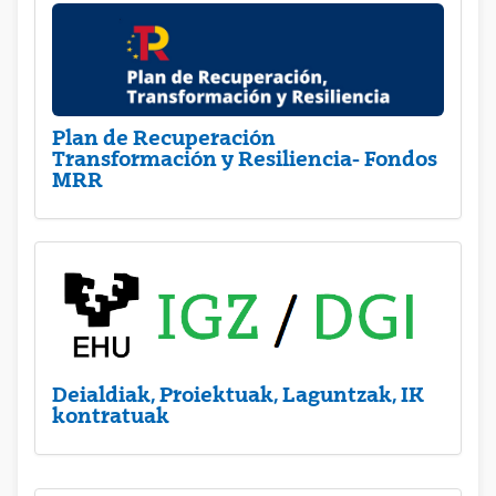
Plan de Recuperación
Transformación y Resiliencia- Fondos
MRR
Deialdiak, Proiektuak, Laguntzak, IK
kontratuak