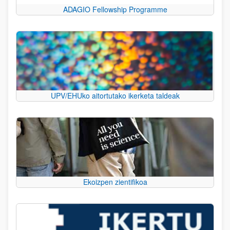
ADAGIO Fellowship Programme
UPV/EHUko aitortutako ikerketa taldeak
Ekoizpen zientifikoa