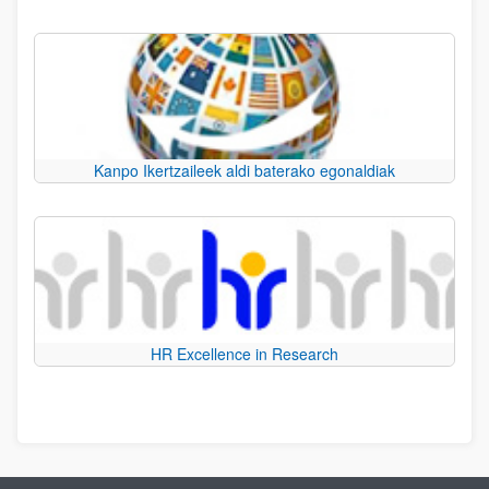
Kanpo Ikertzaileek aldi baterako egonaldiak
HR Excellence in Research