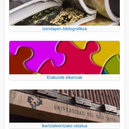
Izendapen bibliografikoa
Erakunde elkartuak
Ikertzaileentzako ostatua