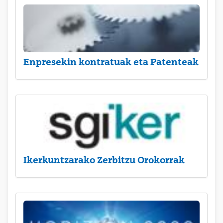
Enpresekin kontratuak eta Patenteak
Ikerkuntzarako Zerbitzu Orokorrak