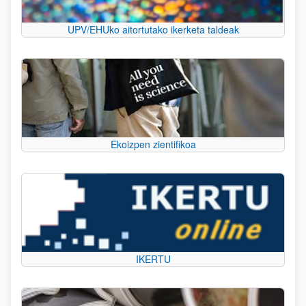
UPV/EHUko aitortutako ikerketa taldeak
Ekoizpen zientifikoa
IKERTU