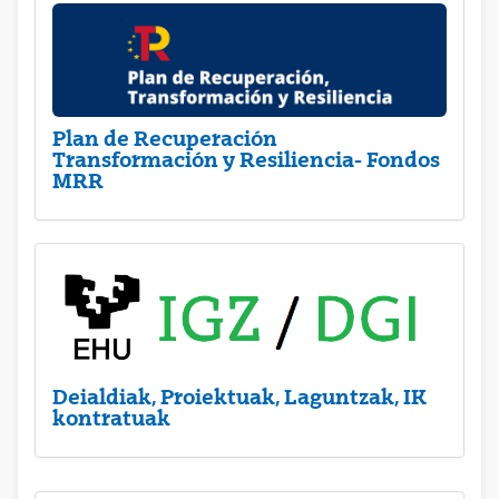
Plan de Recuperación
Transformación y Resiliencia- Fondos
MRR
Deialdiak, Proiektuak, Laguntzak, IK
kontratuak