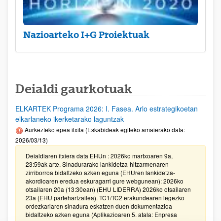
Nazioarteko I+G Proiektuak
Deialdi gaurkotuak
ELKARTEK Programa 2026: I. Fasea. Arlo estrategikoetan
elkarlaneko ikerketarako laguntzak
Aurkezteko epea itxita (Eskabideak egiteko amaierako data:
2026/03/13)
Deialdiaren itxiera data EHUn : 2026ko martxoaren 9a,
23:59ak arte. Sinadurarako lankidetza-hitzarmenaren
zirriborroa bidaltzeko azken eguna (EHUren lankidetza-
akordioaren eredua eskuragarri gure webgunean): 2026ko
otsailaren 20a (13:30ean) (EHU LIDERRA) 2026ko otsailaren
23a (EHU partehartzailea). TC1/TC2 erakundearen legezko
ordezkariaren sinadura eskatzen duen dokumentazioa
bidaltzeko azken eguna (Aplikazioaren 5. atala: Enpresa