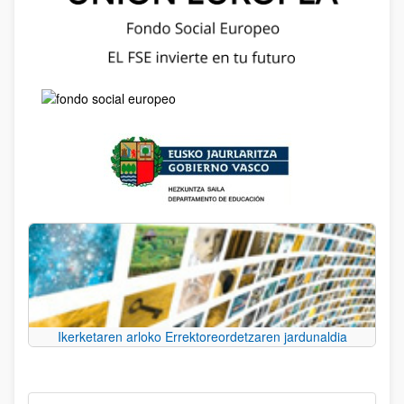
Ikerketaren arloko Errektoreordetzaren jardunaldia