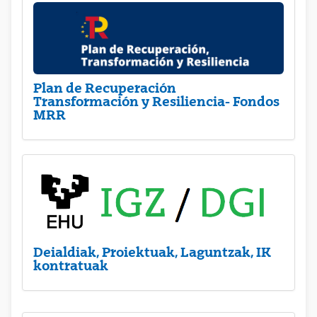
Plan de Recuperación
Transformación y Resiliencia- Fondos
MRR
Deialdiak, Proiektuak, Laguntzak, IK
kontratuak