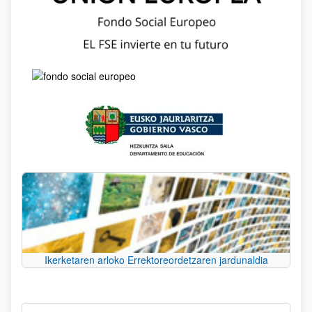
Ikerketaren arloko Errektoreordetzaren jardunaldia