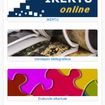
IKERTU
Izendapen bibliografikoa
Erakunde elkartuak