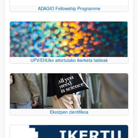
ADAGIO Fellowship Programme
UPV/EHUko aitortutako ikerketa taldeak
Ekoizpen zientifikoa