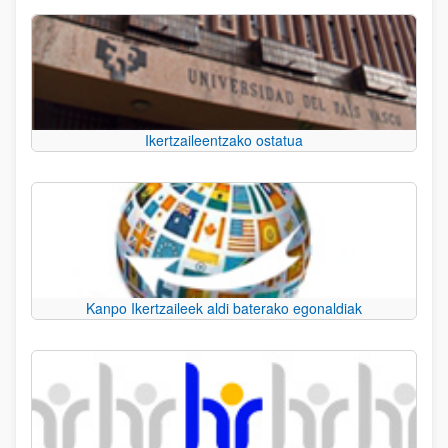
Ikertzaileentzako ostatua
Kanpo Ikertzaileek aldi baterako egonaldiak