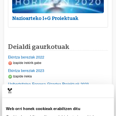
Nazioarteko I+G Proiektuak
Deialdi gaurkotuak
Ekintza bereziak 2022
Izapide irekirik gabe
Ekintza bereziak 2023
Izapide irekia
Unibertsitatea-Enpresa-Gizartea Proiektuak 2023
Aurkezteko epea itxita: 2023/03/23 - 2023/04/21
2023/11/16- Behin betiko ebazpena argitaratu egin da-
2023/09/28- Bigarren Akats Zuzenketa argitaratu egin da.
2023/09/22 Emandako eta ukatutako Behin Behineko
Web orri honek cookieak erabiltzen ditu
Ebazpena argitaratu egin da2023/07/14 Ebaluaziorako
onartutako eskabideen behin betiko zerrenda argitaratu da.