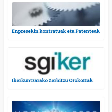
Enpresekin kontratuak eta Patenteak
Ikerkuntzarako Zerbitzu Orokorrak