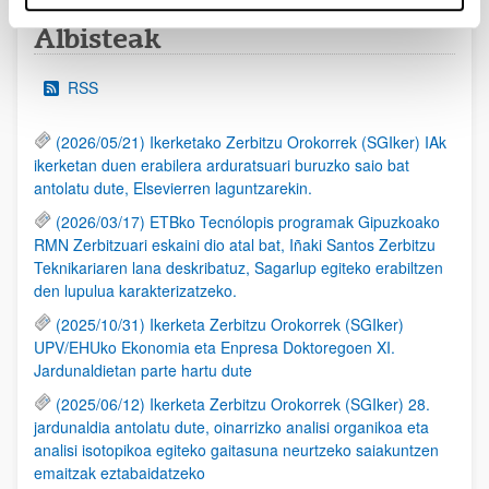
Albisteak
RSS
(2026/05/21) Ikerketako Zerbitzu Orokorrek (SGIker) IAk
ikerketan duen erabilera arduratsuari buruzko saio bat
antolatu dute, Elsevierren laguntzarekin.
(2026/03/17) ETBko Tecnólopis programak Gipuzkoako
RMN Zerbitzuari eskaini dio atal bat, Iñaki Santos Zerbitzu
Teknikariaren lana deskribatuz, Sagarlup egiteko erabiltzen
den lupulua karakterizatzeko.
(2025/10/31) Ikerketa Zerbitzu Orokorrek (SGIker)
UPV/EHUko Ekonomia eta Enpresa Doktoregoen XI.
Jardunaldietan parte hartu dute
(2025/06/12) Ikerketa Zerbitzu Orokorrek (SGIker) 28.
jardunaldia antolatu dute, oinarrizko analisi organikoa eta
analisi isotopikoa egiteko gaitasuna neurtzeko saiakuntzen
emaitzak eztabaidatzeko