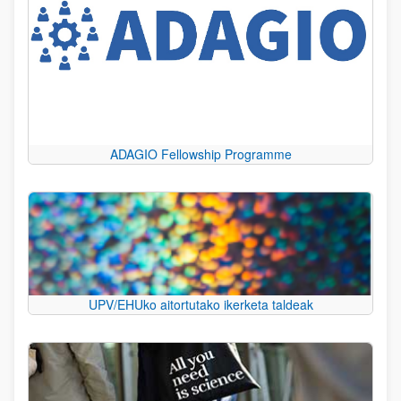
ADAGIO Fellowship Programme
UPV/EHUko aitortutako ikerketa taldeak