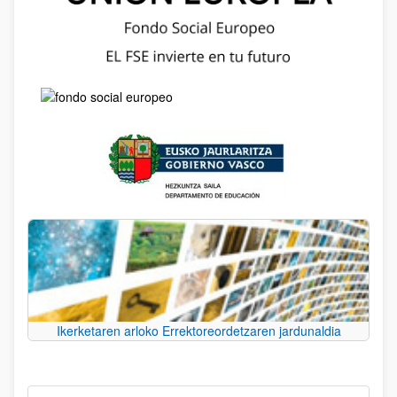
Ikerketaren arloko Errektoreordetzaren jardunaldia