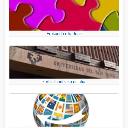
Erakunde elkartuak
Ikertzaileentzako ostatua