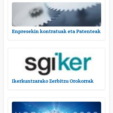
Enpresekin kontratuak eta Patenteak
Ikerkuntzarako Zerbitzu Orokorrak