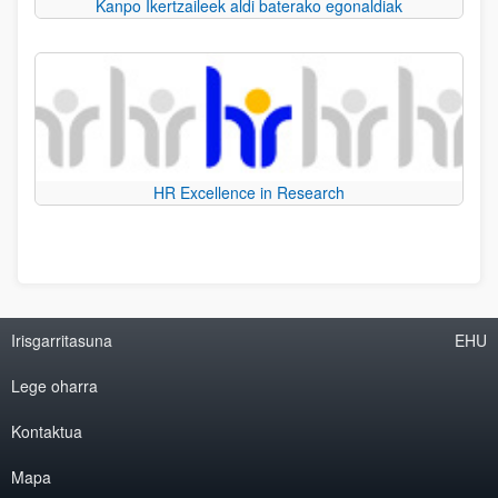
Kanpo Ikertzaileek aldi baterako egonaldiak
HR Excellence in Research
Irisgarritasuna
EHU
Lege oharra
Kontaktua
Mapa