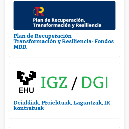
Plan de Recuperación
Transformación y Resiliencia- Fondos
MRR
Deialdiak, Proiektuak, Laguntzak, IK
kontratuak