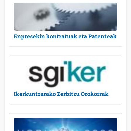
Enpresekin kontratuak eta Patenteak
Ikerkuntzarako Zerbitzu Orokorrak