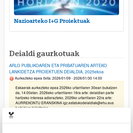
Nazioarteko I+G Proiektuak
Deialdi gaurkotuak
ARLO PUBLIKOAREN ETA PRIBATUAREN ARTEKO
LANKIDETZA PROIEKTUEN DEIALDIA, 2025ekoa
Aurkezteko epea itxita: 2026/01/09 - 2026/01/30 14:00
Eskaerak aurkezteko epea 2026ko urtarrilaren 30ean bukatzen
da, 14:00etan. 2026eko urtarrilaren 16ra arte: deialdian parte
hartzeko interesa adierazteko. 2026ko urtarrilaren 22ra arte:
AURREKONTU ERANSKINA igz.estatukodeialdiak@ehu.eus
helbidera bidaltzeko.
Unibertsitatea-Enpresa-Gizartea Proiektuak 2025
Aurkezteko epea itxita: 2025/03/17 - 2025/04/04 13:00