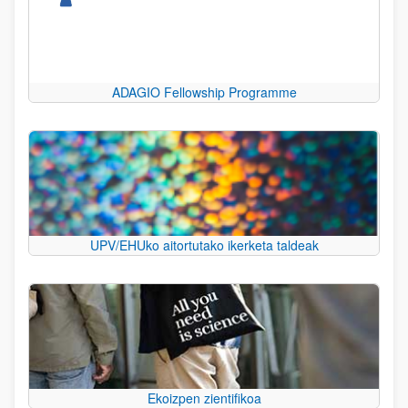
ADAGIO Fellowship Programme
UPV/EHUko aitortutako ikerketa taldeak
Ekoizpen zientifikoa