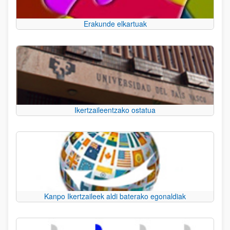
Erakunde elkartuak
Ikertzaileentzako ostatua
Kanpo Ikertzaileek aldi baterako egonaldiak