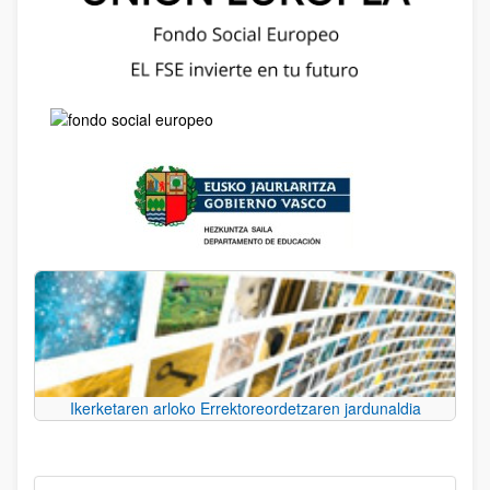
Ikerketaren arloko Errektoreordetzaren jardunaldia