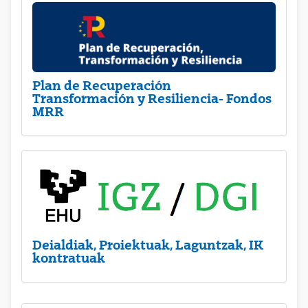
Plan de Recuperación
Transformación y Resiliencia- Fondos
MRR
Deialdiak, Proiektuak, Laguntzak, IK
kontratuak