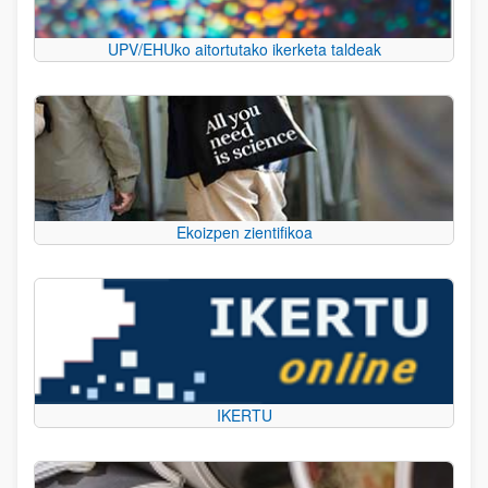
UPV/EHUko aitortutako ikerketa taldeak
Ekoizpen zientifikoa
IKERTU