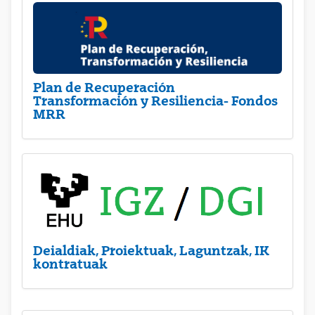
Plan de Recuperación
Transformación y Resiliencia- Fondos
MRR
Deialdiak, Proiektuak, Laguntzak, IK
kontratuak