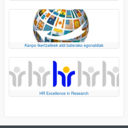
Kanpo Ikertzaileek aldi baterako egonaldiak
HR Excellence in Research