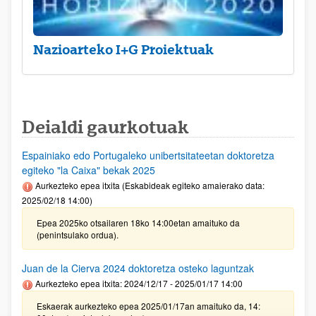
Nazioarteko I+G Proiektuak
Deialdi gaurkotuak
Espainiako edo Portugaleko unibertsitateetan doktoretza
egiteko "la Caixa" bekak 2025
Aurkezteko epea itxita (Eskabideak egiteko amaierako data:
2025/02/18 14:00)
Epea 2025ko otsailaren 18ko 14:00etan amaituko da
(penintsulako ordua).
Juan de la Cierva 2024 doktoretza osteko laguntzak
Aurkezteko epea itxita: 2024/12/17 - 2025/01/17 14:00
Eskaerak aurkezteko epea 2025/01/17an amaituko da, 14: