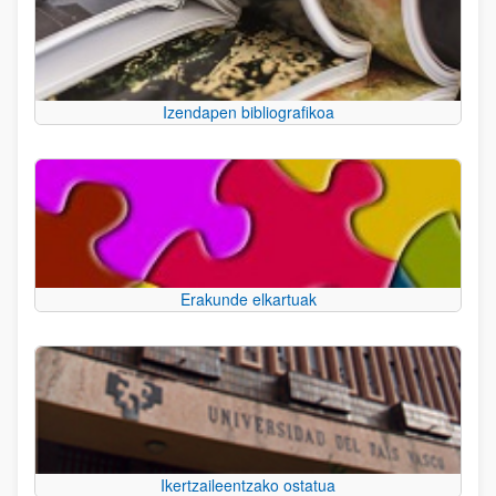
Izendapen bibliografikoa
Erakunde elkartuak
Ikertzaileentzako ostatua