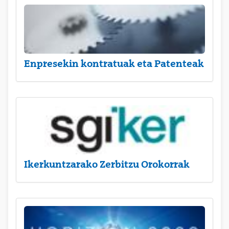
Enpresekin kontratuak eta Patenteak
Ikerkuntzarako Zerbitzu Orokorrak