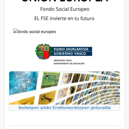
Ikerketaren arloko Errektoreordetzaren jardunaldia