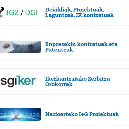
Deialdiak, Proiektuak,
Laguntzak, IK kontratuak
Enpresekin kontratuak eta
Patenteak
Ikerkuntzarako Zerbitzu
Orokorrak
Nazioarteko I+G Proiektuak