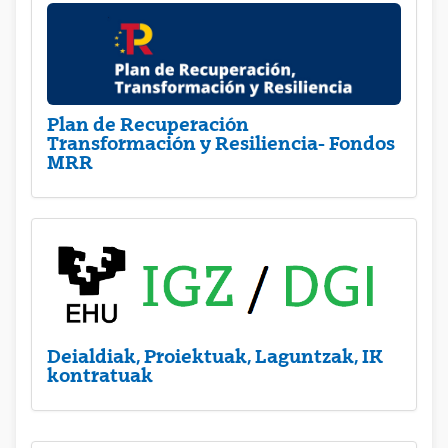
Plan de Recuperación
Transformación y Resiliencia- Fondos
MRR
Deialdiak, Proiektuak, Laguntzak, IK
kontratuak