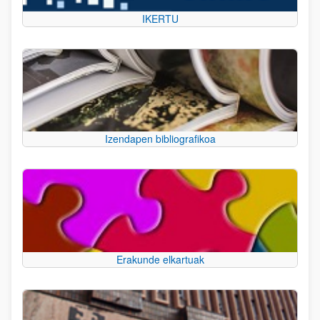
IKERTU
Izendapen bibliografikoa
Erakunde elkartuak