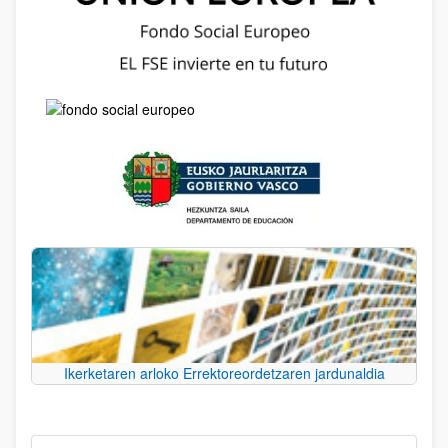
Ikerketaren arloko Errektoreordetzaren jardunaldia