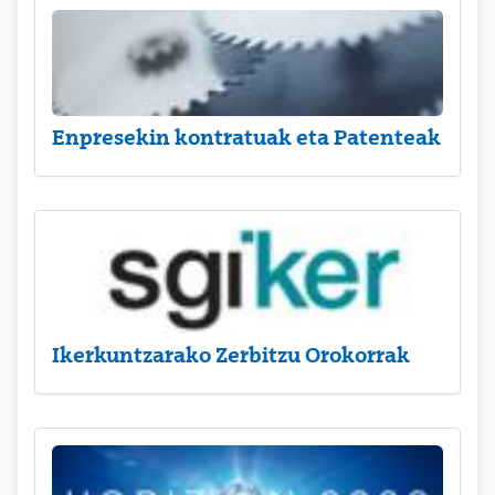
Enpresekin kontratuak eta Patenteak
Ikerkuntzarako Zerbitzu Orokorrak