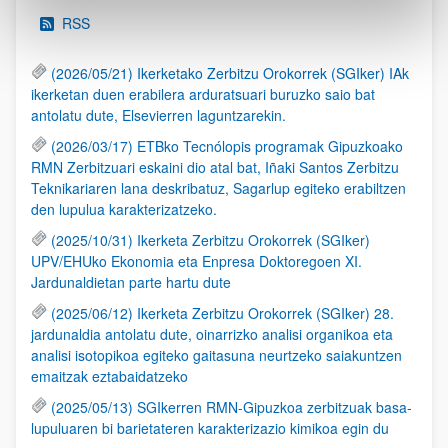
RSS
(2026/05/21) Ikerketako Zerbitzu Orokorrek (SGIker) IAk
ikerketan duen erabilera arduratsuari buruzko saio bat
antolatu dute, Elsevierren laguntzarekin.
(2026/03/17) ETBko Tecnólopis programak Gipuzkoako
RMN Zerbitzuari eskaini dio atal bat, Iñaki Santos Zerbitzu
Teknikariaren lana deskribatuz, Sagarlup egiteko erabiltzen
den lupulua karakterizatzeko.
(2025/10/31) Ikerketa Zerbitzu Orokorrek (SGIker)
UPV/EHUko Ekonomia eta Enpresa Doktoregoen XI.
Jardunaldietan parte hartu dute
(2025/06/12) Ikerketa Zerbitzu Orokorrek (SGIker) 28.
jardunaldia antolatu dute, oinarrizko analisi organikoa eta
analisi isotopikoa egiteko gaitasuna neurtzeko saiakuntzen
emaitzak eztabaidatzeko
(2025/05/13) SGIkerren RMN-Gipuzkoa zerbitzuak basa-
lupuluaren bi barietateren karakterizazio kimikoa egin du