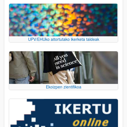
UPV/EHUko aitortutako ikerketa taldeak
Ekoizpen zientifikoa