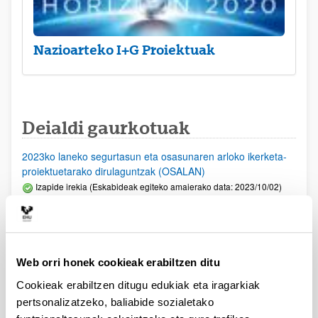
Nazioarteko I+G Proiektuak
Deialdi gaurkotuak
2023ko laneko segurtasun eta osasunaren arloko ikerketa-
proiektuetarako dirulaguntzak (OSALAN)
Izapide irekia (Eskabideak egiteko amaierako data: 2023/10/02)
PIFG23/04: “Hizkuntzaren Prozesamendua”
Aurkezteko epea itxita: 2023/07/06 - 2023/07/27 23:59
Beka emateko proposamena argitaratu da.
Web orri honek cookieak erabiltzen ditu
PIFG22/71: “Prehistoria”
Cookieak erabiltzen ditugu edukiak eta iragarkiak
Aurkezteko epea itxita: 2023/05/23 - 2023/06/12 23:59
pertsonalizatzeko, baliabide sozialetako
Beka emateko proposamena argitaratu da.