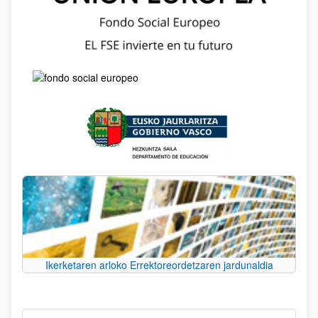
Ikerketaren arloko Errektoreordetzaren jardunaldia