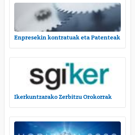
Enpresekin kontratuak eta Patenteak
Ikerkuntzarako Zerbitzu Orokorrak