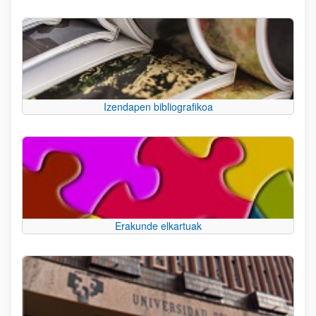
Izendapen bibliografikoa
Erakunde elkartuak