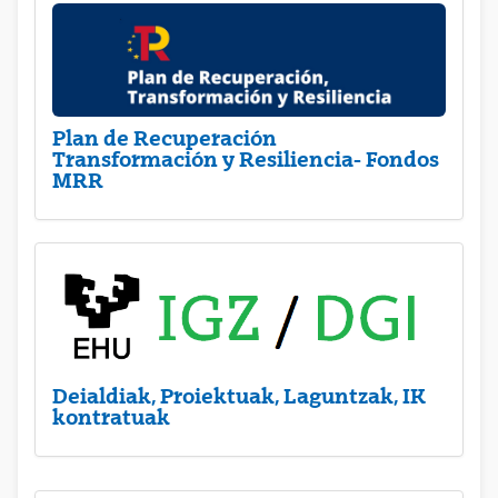
Plan de Recuperación
Transformación y Resiliencia- Fondos
MRR
Deialdiak, Proiektuak, Laguntzak, IK
kontratuak