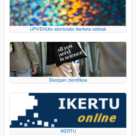
UPV/EHUko aitortutako ikerketa taldeak
Ekoizpen zientifikoa
IKERTU