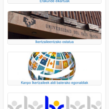
Erakunde elkartuak
Ikertzaileentzako ostatua
Kanpo Ikertzaileek aldi baterako egonaldiak