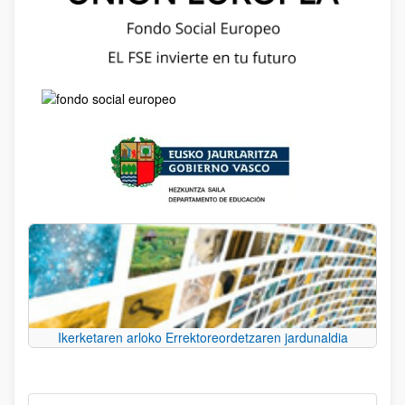
Ikerketaren arloko Errektoreordetzaren jardunaldia