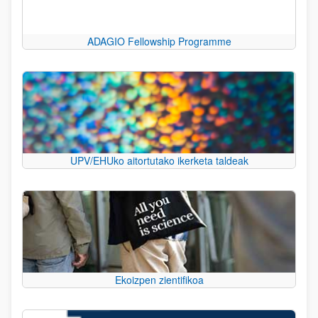
ADAGIO Fellowship Programme
UPV/EHUko aitortutako ikerketa taldeak
Ekoizpen zientifikoa