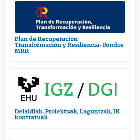
Plan de Recuperación
Transformación y Resiliencia- Fondos
MRR
Deialdiak, Proiektuak, Laguntzak, IK
kontratuak