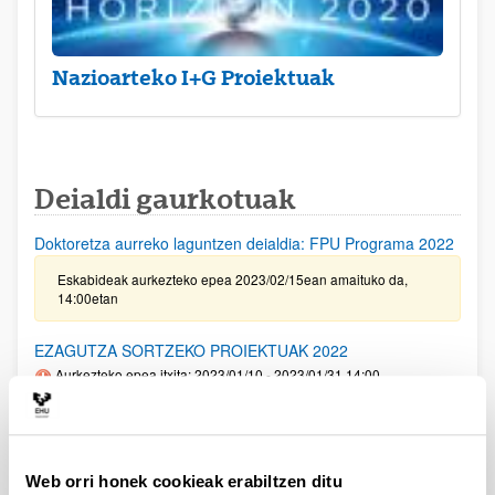
Nazioarteko I+G Proiektuak
Deialdi gaurkotuak
Doktoretza aurreko laguntzen deialdia: FPU Programa 2022
Eskabideak aurkezteko epea 2023/02/15ean amaituko da,
14:00etan
EZAGUTZA SORTZEKO PROIEKTUAK 2022
Aurkezteko epea itxita: 2023/01/10 - 2023/01/31 14:00
Eskaerak aurkezteko epea urtarrilaren 31an amaituko da,
14:00etan. 2023/01/10ean, LABURPENA ETA PROZEDURA
dokumentua argitaratu zen berriro, II. ERANSKINEKO 6. oharra
aldatu delarik. 2023/01/13an LABURPENA ETA PROZEDURA
Web orri honek cookieak erabiltzen ditu
dokumentua argitaratu zen berriro, 2. puntua aldatu ondoren,