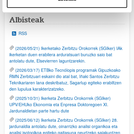
Albisteak
RSS
(2026/05/21) Ikerketako Zerbitzu Orokorrek (SGIker) IAk
ikerketan duen erabilera arduratsuari buruzko saio bat
antolatu dute, Elsevierren laguntzarekin.
(2026/03/17) ETBko Tecnólopis programak Gipuzkoako
RMN Zerbitzuari eskaini dio atal bat, Iñaki Santos Zerbitzu
Teknikariaren lana deskribatuz, Sagarlup egiteko erabiltzen
den lupulua karakterizatzeko.
(2025/10/31) Ikerketa Zerbitzu Orokorrek (SGIker)
UPV/EHUko Ekonomia eta Enpresa Doktoregoen XI.
Jardunaldietan parte hartu dute
(2025/06/12) Ikerketa Zerbitzu Orokorrek (SGIker) 28.
jardunaldia antolatu dute, oinarrizko analisi organikoa eta
analisi isotopikoa egiteko gaitasuna neurtzeko saiakuntzen