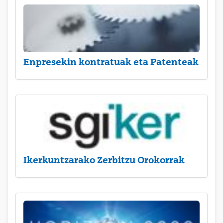
Enpresekin kontratuak eta Patenteak
Ikerkuntzarako Zerbitzu Orokorrak