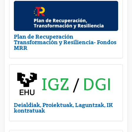
Plan de Recuperación
Transformación y Resiliencia- Fondos
MRR
Deialdiak, Proiektuak, Laguntzak, IK
kontratuak