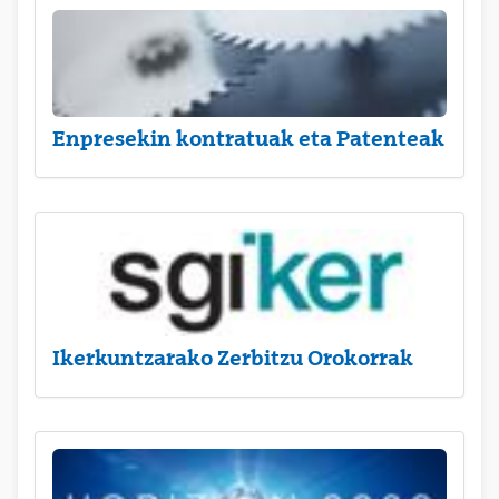
Enpresekin kontratuak eta Patenteak
Ikerkuntzarako Zerbitzu Orokorrak