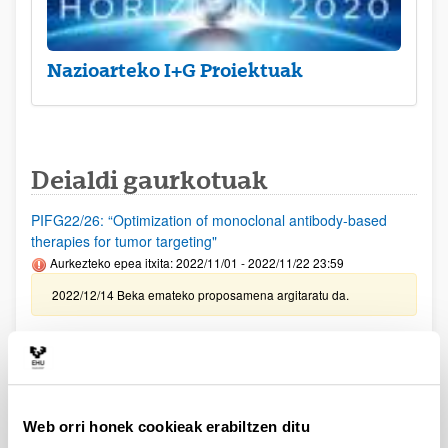
Nazioarteko I+G Proiektuak
Deialdi gaurkotuak
PIFG22/26: “Optimization of monoclonal antibody-based
therapies for tumor targeting"
Aurkezteko epea itxita: 2022/11/01 - 2022/11/22 23:59
2022/12/14 Beka emateko proposamena argitaratu da.
PIFG22/29: “Derecho transnacional del trabajo y transporte”
Aurkezteko epea itxita: 2022/11/04 - 2022/11/24 23:59
2022/12/14 - Beka emateko proposamena argitaratu da
Web orri honek cookieak erabiltzen ditu
LOREAL FUNDAZIOA - FOR WOMEN IN SCIENCE 2022 -