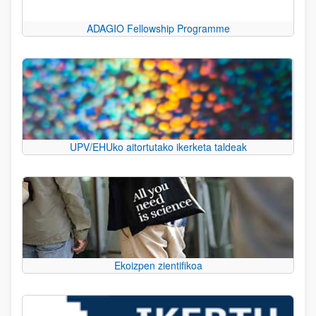
ADAGIO Fellowship Programme
UPV/EHUko aitortutako ikerketa taldeak
Ekoizpen zientifikoa