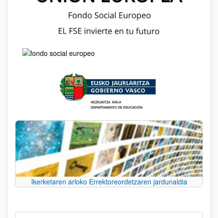
Ikerketaren arloko Errektoreordetzaren jardunaldia