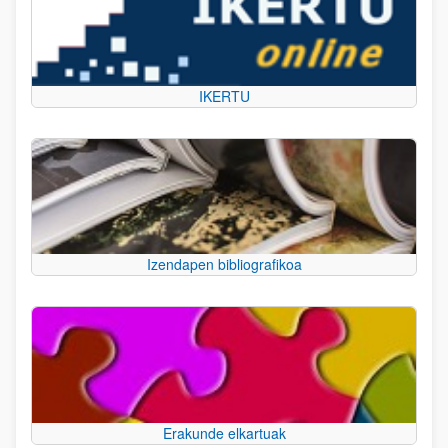
IKERTU
Izendapen bibliografikoa
Erakunde elkartuak