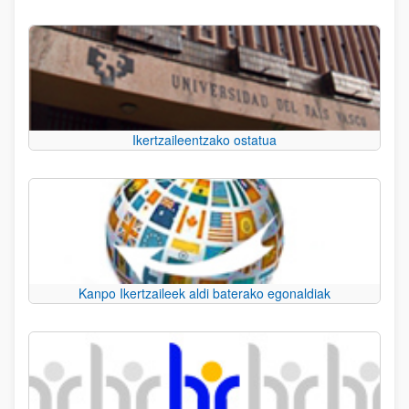
Ikertzaileentzako ostatua
Kanpo Ikertzaileek aldi baterako egonaldiak