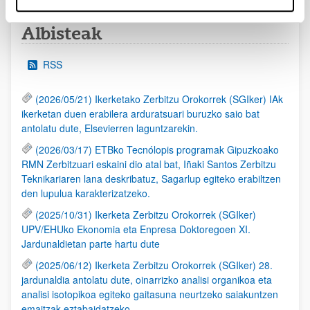
Albisteak
RSS
(2026/05/21) Ikerketako Zerbitzu Orokorrek (SGIker) IAk
ikerketan duen erabilera arduratsuari buruzko saio bat
antolatu dute, Elsevierren laguntzarekin.
(2026/03/17) ETBko Tecnólopis programak Gipuzkoako
RMN Zerbitzuari eskaini dio atal bat, Iñaki Santos Zerbitzu
Teknikariaren lana deskribatuz, Sagarlup egiteko erabiltzen
den lupulua karakterizatzeko.
(2025/10/31) Ikerketa Zerbitzu Orokorrek (SGIker)
UPV/EHUko Ekonomia eta Enpresa Doktoregoen XI.
Jardunaldietan parte hartu dute
(2025/06/12) Ikerketa Zerbitzu Orokorrek (SGIker) 28.
jardunaldia antolatu dute, oinarrizko analisi organikoa eta
analisi isotopikoa egiteko gaitasuna neurtzeko saiakuntzen
emaitzak eztabaidatzeko