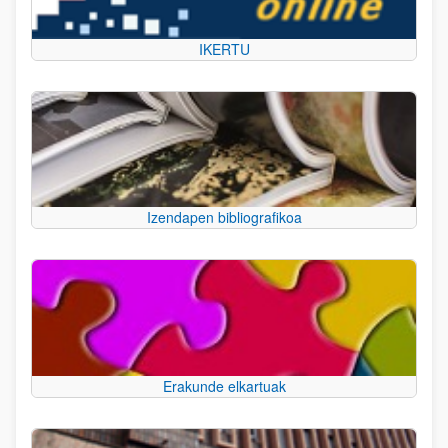
IKERTU
Izendapen bibliografikoa
Erakunde elkartuak