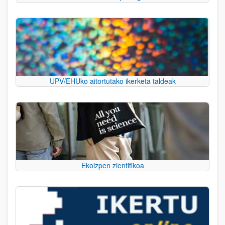
UPV/EHUko aitortutako ikerketa taldeak
Ekoizpen zientifikoa