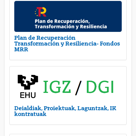
Plan de Recuperación
Transformación y Resiliencia- Fondos
MRR
Deialdiak, Proiektuak, Laguntzak, IK
kontratuak