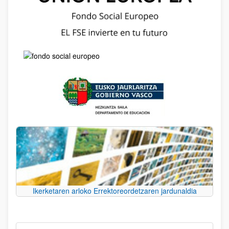
Ikerketaren arloko Errektoreordetzaren jardunaldia