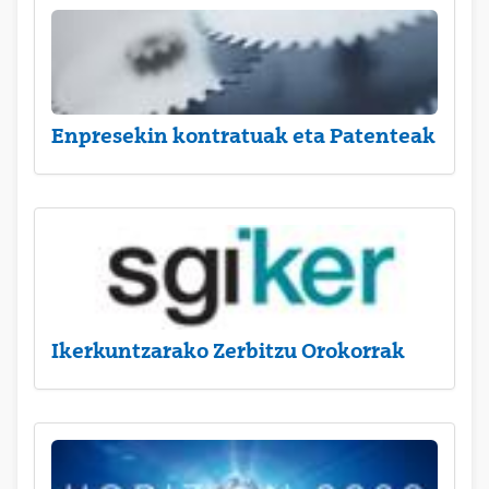
Enpresekin kontratuak eta Patenteak
Ikerkuntzarako Zerbitzu Orokorrak