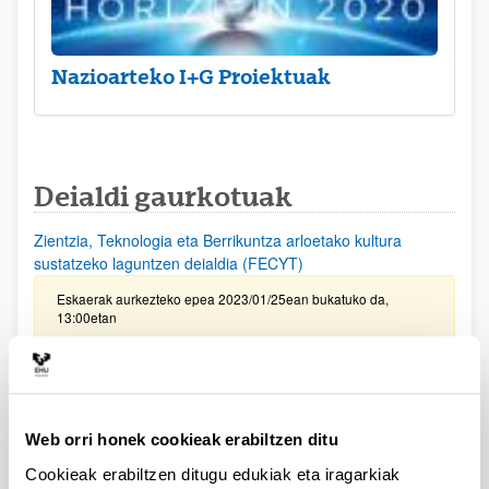
Nazioarteko I+G Proiektuak
Deialdi gaurkotuak
Zientzia, Teknologia eta Berrikuntza arloetako kultura
sustatzeko laguntzen deialdia (FECYT)
Eskaerak aurkezteko epea 2023/01/25ean bukatuko da,
13:00etan
PIFG22/27: “Caracterización y evaluación de nuevos
candidatos terapéuticos frente a la disfunción del receptor
de rianodina en enfermedades raras”
Aurkezteko epea itxita: 2022/11/04 - 2022/11/24 23:59
Web orri honek cookieak erabiltzen ditu
2022/12/05 - Beka emateko proposamena argitaratu da.
Cookieak erabiltzen ditugu edukiak eta iragarkiak