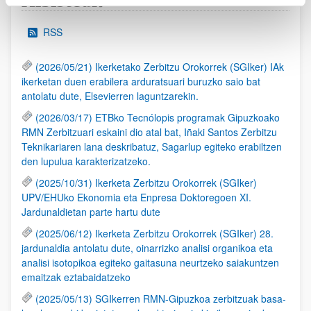
Albisteak
RSS
(2026/05/21) Ikerketako Zerbitzu Orokorrek (SGIker) IAk
ikerketan duen erabilera arduratsuari buruzko saio bat
antolatu dute, Elsevierren laguntzarekin.
(2026/03/17) ETBko Tecnólopis programak Gipuzkoako
RMN Zerbitzuari eskaini dio atal bat, Iñaki Santos Zerbitzu
Teknikariaren lana deskribatuz, Sagarlup egiteko erabiltzen
den lupulua karakterizatzeko.
(2025/10/31) Ikerketa Zerbitzu Orokorrek (SGIker)
UPV/EHUko Ekonomia eta Enpresa Doktoregoen XI.
Jardunaldietan parte hartu dute
(2025/06/12) Ikerketa Zerbitzu Orokorrek (SGIker) 28.
jardunaldia antolatu dute, oinarrizko analisi organikoa eta
analisi isotopikoa egiteko gaitasuna neurtzeko saiakuntzen
emaitzak eztabaidatzeko
(2025/05/13) SGIkerren RMN-Gipuzkoa zerbitzuak basa-