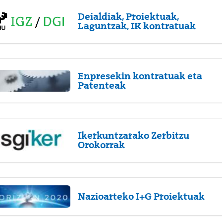
Deialdiak, Proiektuak,
Laguntzak, IK kontratuak
Enpresekin kontratuak eta
Patenteak
Ikerkuntzarako Zerbitzu
Orokorrak
Nazioarteko I+G Proiektuak