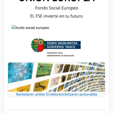
Ikerketaren arloko Errektoreordetzaren jardunaldia