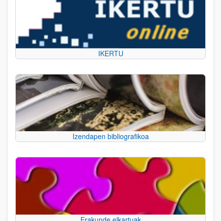
IKERTU
Izendapen bibliografikoa
Erakunde elkartuak