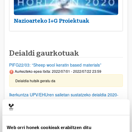
Nazioarteko I+G Proiektuak
Deialdi gaurkotuak
PIFG22/03: “Sheep wool keratin based materials”
Aurkezteko epea itxita: 2022/07/01 - 2022/07/22 23:59
Deialdia hutsik geratu da
Ikerkuntza UPV/EHUren sailetan sustatzeko deialdia 2020-
2022
Aurkezteko epea itxita: 2020/06/01 - 2020/06/18 00:00
Funtsak esleitzeko behin-betiko ebazpena, 2022ko uztailaren
22koa. Funtsak erabiltzeko epea 2023ko abenduaren 31 arte
luzatuko da.
Web orri honek cookieak erabiltzen ditu