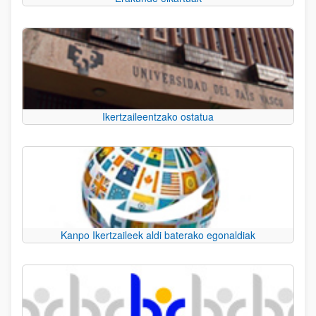
Ikertzaileentzako ostatua
Kanpo Ikertzaileek aldi baterako egonaldiak