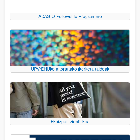
ADAGIO Fellowship Programme
UPV/EHUko aitortutako ikerketa taldeak
Ekoizpen zientifikoa