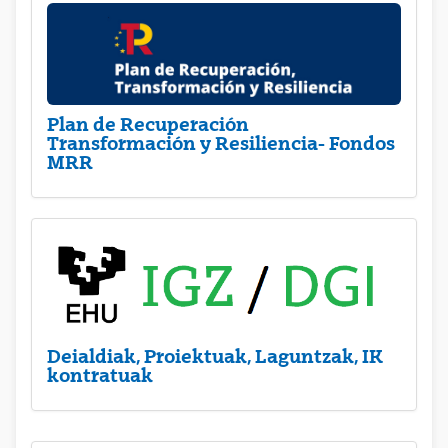
Plan de Recuperación
Transformación y Resiliencia- Fondos
MRR
Deialdiak, Proiektuak, Laguntzak, IK
kontratuak