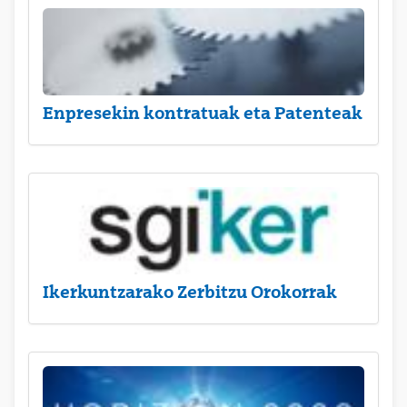
Enpresekin kontratuak eta Patenteak
Ikerkuntzarako Zerbitzu Orokorrak