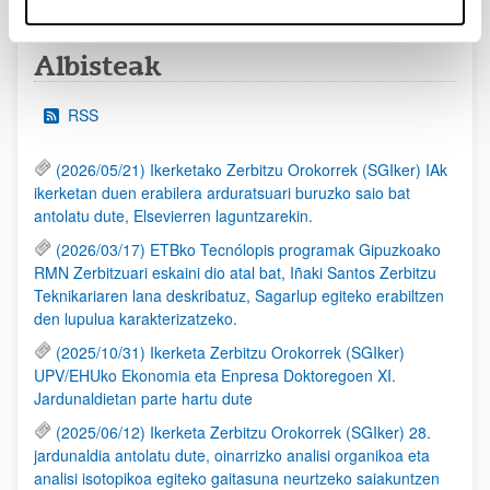
Albisteak
RSS
(2026/05/21) Ikerketako Zerbitzu Orokorrek (SGIker) IAk
ikerketan duen erabilera arduratsuari buruzko saio bat
antolatu dute, Elsevierren laguntzarekin.
(2026/03/17) ETBko Tecnólopis programak Gipuzkoako
RMN Zerbitzuari eskaini dio atal bat, Iñaki Santos Zerbitzu
Teknikariaren lana deskribatuz, Sagarlup egiteko erabiltzen
den lupulua karakterizatzeko.
(2025/10/31) Ikerketa Zerbitzu Orokorrek (SGIker)
UPV/EHUko Ekonomia eta Enpresa Doktoregoen XI.
Jardunaldietan parte hartu dute
(2025/06/12) Ikerketa Zerbitzu Orokorrek (SGIker) 28.
jardunaldia antolatu dute, oinarrizko analisi organikoa eta
analisi isotopikoa egiteko gaitasuna neurtzeko saiakuntzen