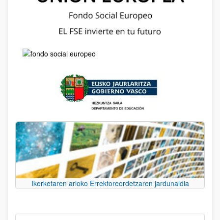
Ikerketaren arloko Errektoreordetzaren jardunaldia