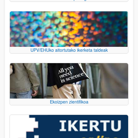
UPV/EHUko aitortutako ikerketa taldeak
Ekoizpen zientifikoa