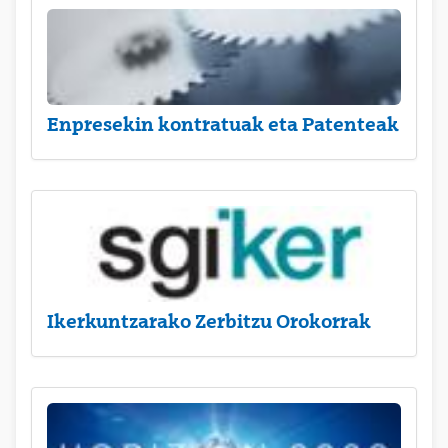
Enpresekin kontratuak eta Patenteak
Ikerkuntzarako Zerbitzu Orokorrak