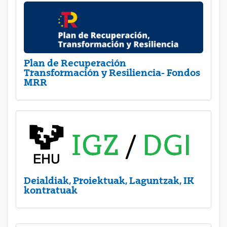
Plan de Recuperación
Transformación y Resiliencia- Fondos
MRR
Deialdiak, Proiektuak, Laguntzak, IK
kontratuak