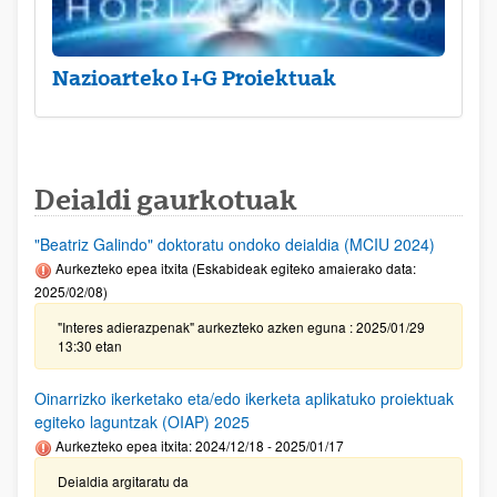
Nazioarteko I+G Proiektuak
Deialdi gaurkotuak
"Beatriz Galindo" doktoratu ondoko deialdia (MCIU 2024)
Aurkezteko epea itxita (Eskabideak egiteko amaierako data:
2025/02/08)
"Interes adierazpenak" aurkezteko azken eguna : 2025/01/29
13:30 etan
Oinarrizko ikerketako eta/edo ikerketa aplikatuko proiektuak
egiteko laguntzak (OIAP) 2025
Aurkezteko epea itxita: 2024/12/18 - 2025/01/17
Deialdia argitaratu da