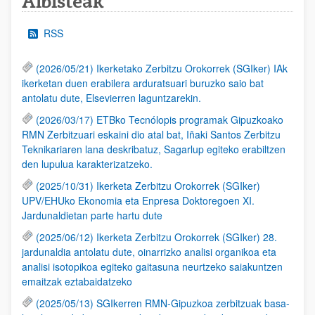
Albisteak
RSS
(2026/05/21) Ikerketako Zerbitzu Orokorrek (SGIker) IAk
ikerketan duen erabilera arduratsuari buruzko saio bat
antolatu dute, Elsevierren laguntzarekin.
(2026/03/17) ETBko Tecnólopis programak Gipuzkoako
RMN Zerbitzuari eskaini dio atal bat, Iñaki Santos Zerbitzu
Teknikariaren lana deskribatuz, Sagarlup egiteko erabiltzen
den lupulua karakterizatzeko.
(2025/10/31) Ikerketa Zerbitzu Orokorrek (SGIker)
UPV/EHUko Ekonomia eta Enpresa Doktoregoen XI.
Jardunaldietan parte hartu dute
(2025/06/12) Ikerketa Zerbitzu Orokorrek (SGIker) 28.
jardunaldia antolatu dute, oinarrizko analisi organikoa eta
analisi isotopikoa egiteko gaitasuna neurtzeko saiakuntzen
emaitzak eztabaidatzeko
(2025/05/13) SGIkerren RMN-Gipuzkoa zerbitzuak basa-