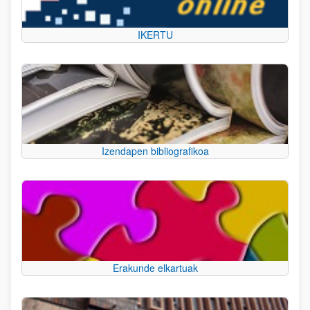
IKERTU
Izendapen bibliografikoa
Erakunde elkartuak