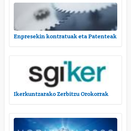
Enpresekin kontratuak eta Patenteak
Ikerkuntzarako Zerbitzu Orokorrak