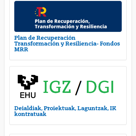
Plan de Recuperación
Transformación y Resiliencia- Fondos
MRR
Deialdiak, Proiektuak, Laguntzak, IK
kontratuak