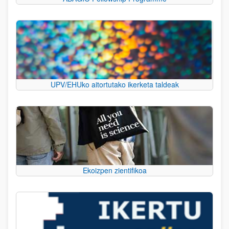
UPV/EHUko aitortutako ikerketa taldeak
Ekoizpen zientifikoa