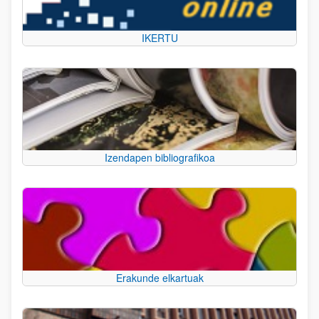
IKERTU
Izendapen bibliografikoa
Erakunde elkartuak