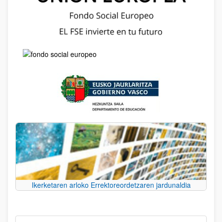
Ikerketaren arloko Errektoreordetzaren jardunaldia