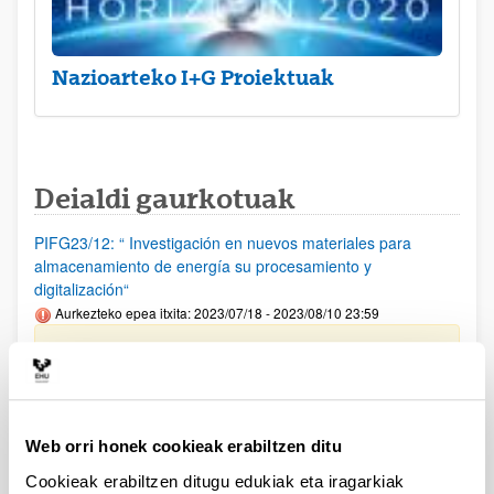
Nazioarteko I+G Proiektuak
Deialdi gaurkotuak
PIFG23/12: “ Investigación en nuevos materiales para
almacenamiento de energía su procesamiento y
digitalización“
Aurkezteko epea itxita: 2023/07/18 - 2023/08/10 23:59
Beka emateko proposamena argitaratu da(2023/09/12)
PIFG23/14: “ Hizkuntzaren Prozesamentua“
Aurkezteko epea itxita: 2023/07/20 - 2023/08/14 23:59
Web orri honek cookieak erabiltzen ditu
Beka emateko proposamena argitaratu da(2023/09/12)
Cookieak erabiltzen ditugu edukiak eta iragarkiak