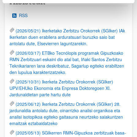
Albisteak
RSS
(2026/05/21) Ikerketako Zerbitzu Orokorrek (SGIker) IAk
ikerketan duen erabilera arduratsuari buruzko saio bat
antolatu dute, Elsevierren laguntzarekin.
(2026/03/17) ETBko Tecnólopis programak Gipuzkoako
RMN Zerbitzuari eskaini dio atal bat, Iñaki Santos Zerbitzu
Teknikariaren lana deskribatuz, Sagarlup egiteko erabiltzen
den lupulua karakterizatzeko.
(2025/10/31) Ikerketa Zerbitzu Orokorrek (SGIker)
UPV/EHUko Ekonomia eta Enpresa Doktoregoen XI.
Jardunaldietan parte hartu dute
(2025/06/12) Ikerketa Zerbitzu Orokorrek (SGIker) 28.
jardunaldia antolatu dute, oinarrizko analisi organikoa eta
analisi isotopikoa egiteko gaitasuna neurtzeko saiakuntzen
emaitzak eztabaidatzeko
(2025/05/13) SGIkerren RMN-Gipuzkoa zerbitzuak basa-