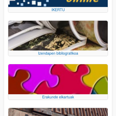
IKERTU
Izendapen bibliografikoa
Erakunde elkartuak