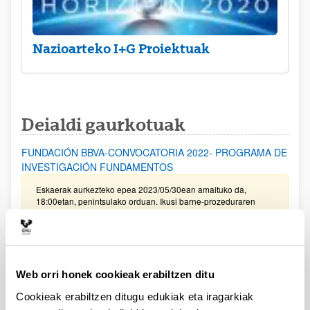
Nazioarteko I+G Proiektuak
Deialdi gaurkotuak
FUNDACIÓN BBVA-CONVOCATORIA 2022- PROGRAMA DE
INVESTIGACIÓN FUNDAMENTOS
Eskaerak aurkezteko epea 2023/05/30ean amaituko da,
18:00etan, penintsulako orduan. Ikusi barne-prozeduraren
dokumentua.
BBVA Fundazioa: Leonardo bekak fisikako ikertzaileentzat
Deialdia argitaratu da. Eskaerak aurkezteko epea
Web orri honek cookieak erabiltzen ditu
2023/02/28an bukatzen da, 18:00etan
Cookieak erabiltzen ditugu edukiak eta iragarkiak