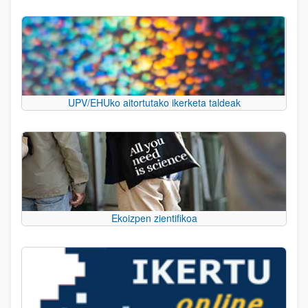
UPV/EHUko aitortutako ikerketa taldeak
Ekoizpen zientifikoa