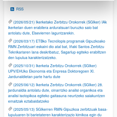
RSS
(2026/05/21) Ikerketako Zerbitzu Orokorrek (SGIker) IAk
ikerketan duen erabilera arduratsuari buruzko saio bat
antolatu dute, Elsevierren laguntzarekin.
(2026/03/17) ETBko Tecnólopis programak Gipuzkoako
RMN Zerbitzuari eskaini dio atal bat, Iñaki Santos Zerbitzu
Teknikariaren lana deskribatuz, Sagarlup egiteko erabiltzen
den lupulua karakterizatzeko.
(2025/10/31) Ikerketa Zerbitzu Orokorrek (SGIker)
UPV/EHUko Ekonomia eta Enpresa Doktoregoen XI.
Jardunaldietan parte hartu dute
(2025/06/12) Ikerketa Zerbitzu Orokorrek (SGIker) 28.
jardunaldia antolatu dute, oinarrizko analisi organikoa eta
analisi isotopikoa egiteko gaitasuna neurtzeko saiakuntzen
emaitzak eztabaidatzeko
(2025/05/13) SGIkerren RMN-Gipuzkoa zerbitzuak basa-
lupuluaren bi barietateren karakterizazio kimikoa egin du