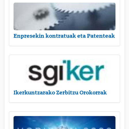
Enpresekin kontratuak eta Patenteak
Ikerkuntzarako Zerbitzu Orokorrak