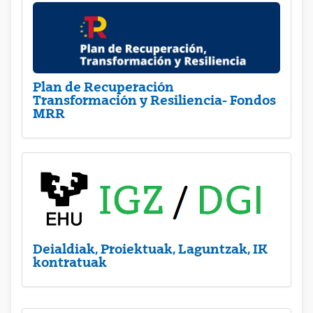
Plan de Recuperación
Transformación y Resiliencia- Fondos
MRR
Deialdiak, Proiektuak, Laguntzak, IK
kontratuak