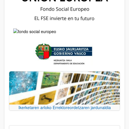
Ikerketaren arloko Errektoreordetzaren jardunaldia