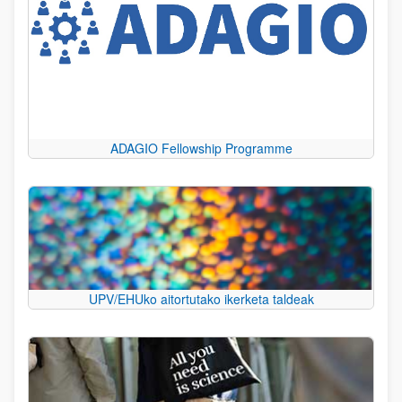
ADAGIO Fellowship Programme
UPV/EHUko aitortutako ikerketa taldeak