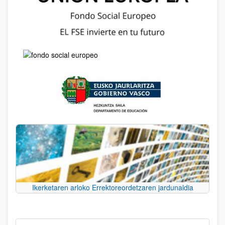
Ikerketaren arloko Errektoreordetzaren jardunaldia