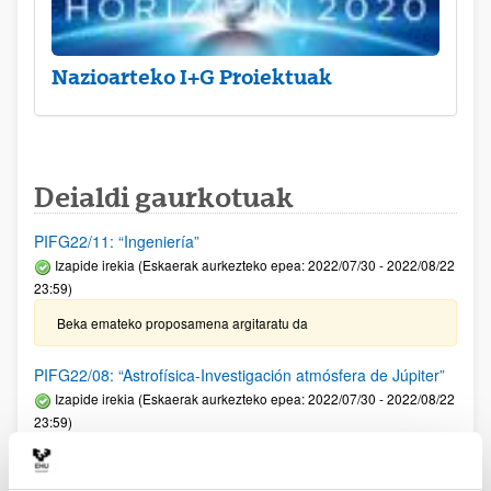
Nazioarteko I+G Proiektuak
Deialdi gaurkotuak
PIFG22/11: “Ingeniería”
Izapide irekia (Eskaerak aurkezteko epea: 2022/07/30 - 2022/08/22
23:59)
Beka emateko proposamena argitaratu da
PIFG22/08: “Astrofísica-Investigación atmósfera de Júpiter”
Izapide irekia (Eskaerak aurkezteko epea: 2022/07/30 - 2022/08/22
23:59)
Beka emateko proposamena argitaratu da