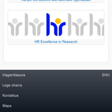
HR Excellence in Research
Irisgarritasuna
EHU
Lege oharra
Kontaktua
Mapa