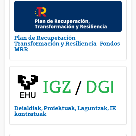
Plan de Recuperación
Transformación y Resiliencia- Fondos
MRR
Deialdiak, Proiektuak, Laguntzak, IK
kontratuak