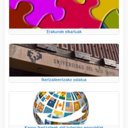
Erakunde elkartuak
Ikertzaileentzako ostatua
Kanpo Ikertzaileek aldi baterako egonaldiak