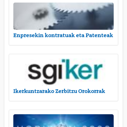
Enpresekin kontratuak eta Patenteak
Ikerkuntzarako Zerbitzu Orokorrak