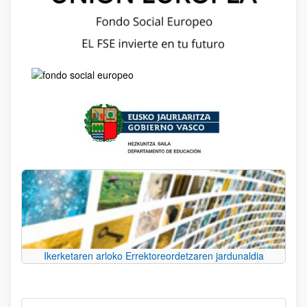
Ikerketaren arloko Errektoreordetzaren jardunaldia