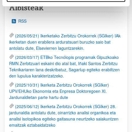
Albisteak
RSS
(2026/05/21) Ikerketako Zerbitzu Orokorrek (SGIker) IAk
ikerketan duen erabilera arduratsuari buruzko saio bat
antolatu dute, Elsevierren laguntzarekin.
(2026/03/17) ETBko Tecnólopis programak Gipuzkoako
RMN Zerbitzuari eskaini dio atal bat, Iñaki Santos Zerbitzu
Teknikariaren lana deskribatuz, Sagarlup egiteko erabiltzen
den lupulua karakterizatzeko.
(2025/10/31) Ikerketa Zerbitzu Orokorrek (SGIker)
UPV/EHUko Ekonomia eta Enpresa Doktoregoen XI.
Jardunaldietan parte hartu dute
(2025/06/12) Ikerketa Zerbitzu Orokorrek (SGIker) 28.
jardunaldia antolatu dute, oinarrizko analisi organikoa eta
analisi isotopikoa egiteko gaitasuna neurtzeko saiakuntzen
emaitzak eztabaidatzeko