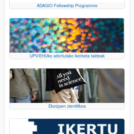
ADAGIO Fellowship Programme
UPV/EHUko aitortutako ikerketa taldeak
Ekoizpen zientifikoa