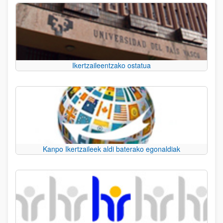
Ikertzaileentzako ostatua
Kanpo Ikertzaileek aldi baterako egonaldiak