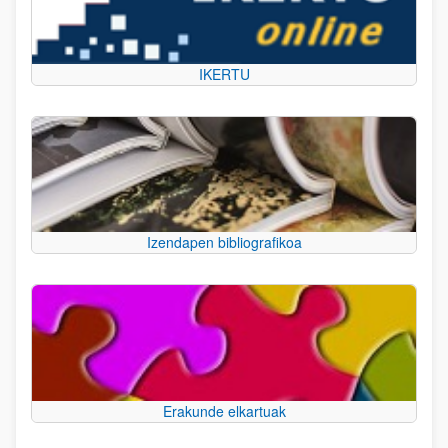
IKERTU
Izendapen bibliografikoa
Erakunde elkartuak