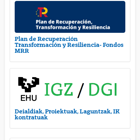
Plan de Recuperación
Transformación y Resiliencia- Fondos
MRR
Deialdiak, Proiektuak, Laguntzak, IK
kontratuak