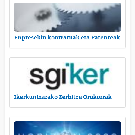
Enpresekin kontratuak eta Patenteak
Ikerkuntzarako Zerbitzu Orokorrak