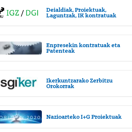
Deialdiak, Proiektuak,
Laguntzak, IK kontratuak
Enpresekin kontratuak eta
Patenteak
Ikerkuntzarako Zerbitzu
Orokorrak
Nazioarteko I+G Proiektuak