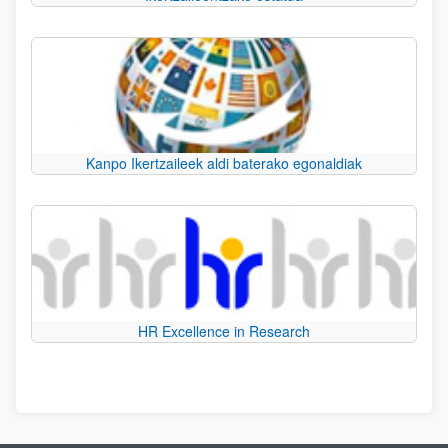
Kanpo Ikertzaileek aldi baterako egonaldiak
HR Excellence in Research