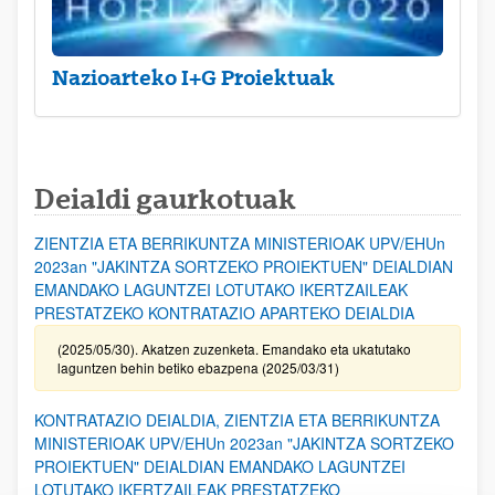
Nazioarteko I+G Proiektuak
Deialdi gaurkotuak
ZIENTZIA ETA BERRIKUNTZA MINISTERIOAK UPV/EHUn
2023an "JAKINTZA SORTZEKO PROIEKTUEN" DEIALDIAN
EMANDAKO LAGUNTZEI LOTUTAKO IKERTZAILEAK
PRESTATZEKO KONTRATAZIO APARTEKO DEIALDIA
(2025/05/30). Akatzen zuzenketa. Emandako eta ukatutako
laguntzen behin betiko ebazpena (2025/03/31)
KONTRATAZIO DEIALDIA, ZIENTZIA ETA BERRIKUNTZA
MINISTERIOAK UPV/EHUn 2023an "JAKINTZA SORTZEKO
PROIEKTUEN" DEIALDIAN EMANDAKO LAGUNTZEI
LOTUTAKO IKERTZAILEAK PRESTATZEKO