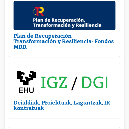
Plan de Recuperación
Transformación y Resiliencia- Fondos
MRR
Deialdiak, Proiektuak, Laguntzak, IK
kontratuak