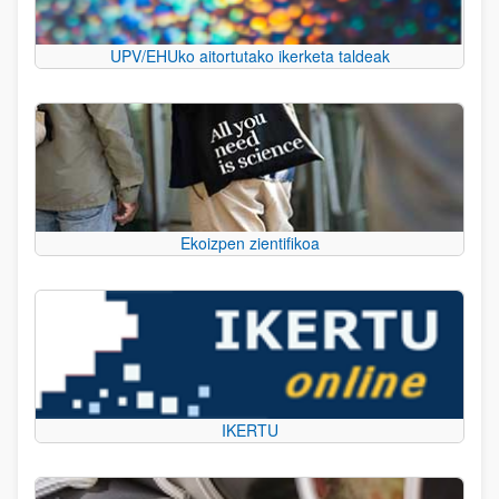
UPV/EHUko aitortutako ikerketa taldeak
Ekoizpen zientifikoa
IKERTU