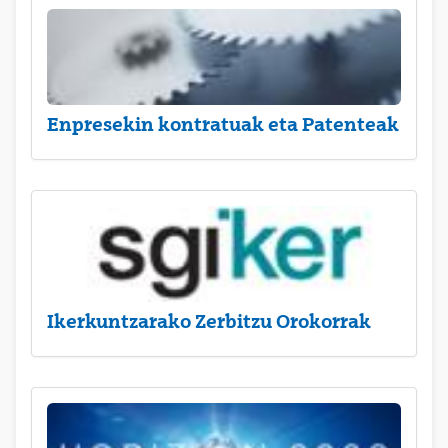
Enpresekin kontratuak eta Patenteak
Ikerkuntzarako Zerbitzu Orokorrak