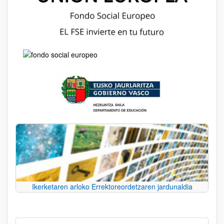
Ikerketaren arloko Errektoreordetzaren jardunaldia