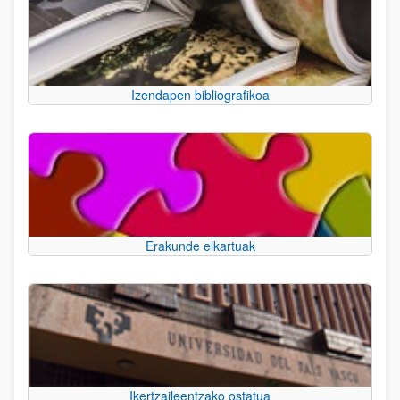
Izendapen bibliografikoa
Erakunde elkartuak
Ikertzaileentzako ostatua