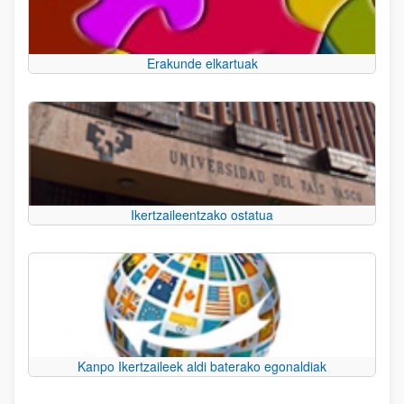
Erakunde elkartuak
Ikertzaileentzako ostatua
Kanpo Ikertzaileek aldi baterako egonaldiak