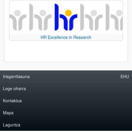
HR Excellence in Research
Irisgarritasuna
EHU
Lege oharra
Kontaktua
Mapa
Laguntza