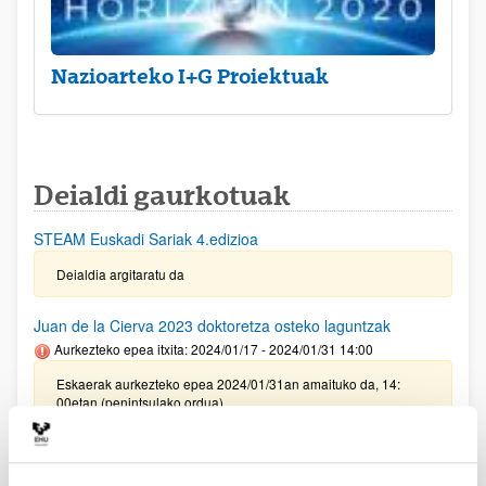
Nazioarteko I+G Proiektuak
Deialdi gaurkotuak
STEAM Euskadi Sariak 4.edizioa
Deialdia argitaratu da
Juan de la Cierva 2023 doktoretza osteko laguntzak
Aurkezteko epea itxita: 2024/01/17 - 2024/01/31 14:00
Eskaerak aurkezteko epea 2024/01/31an amaituko da, 14:
00etan (penintsulako ordua)
Oinarrizko ikerketako eta/edo ikerketa aplikatuko proiektuak
egiteko laguntzak (PIBA) 2024