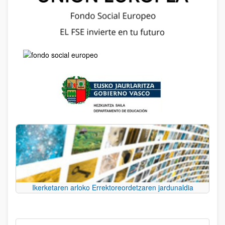
Ikerketaren arloko Errektoreordetzaren jardunaldia