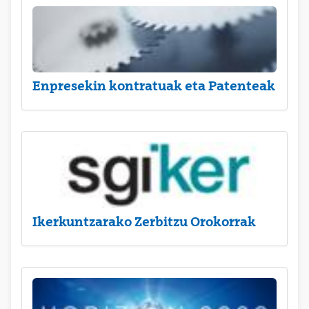
Enpresekin kontratuak eta Patenteak
Ikerkuntzarako Zerbitzu Orokorrak