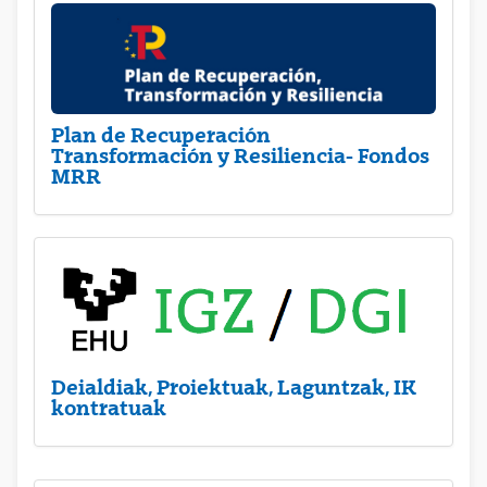
Plan de Recuperación
Transformación y Resiliencia- Fondos
MRR
Deialdiak, Proiektuak, Laguntzak, IK
kontratuak