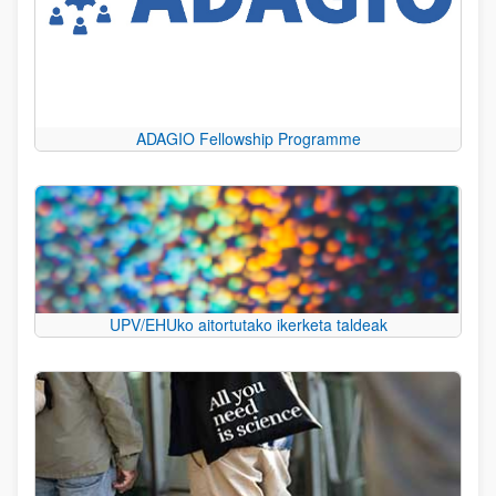
ADAGIO Fellowship Programme
UPV/EHUko aitortutako ikerketa taldeak