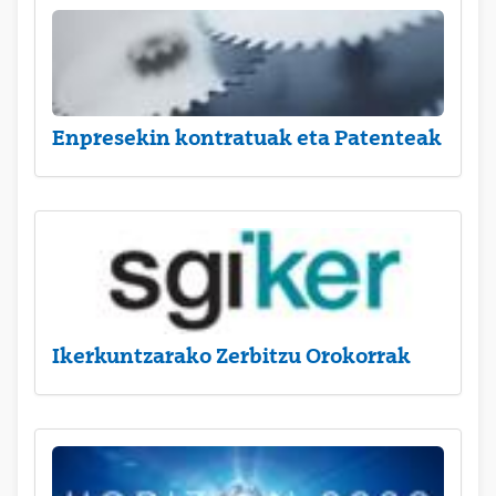
Enpresekin kontratuak eta Patenteak
Ikerkuntzarako Zerbitzu Orokorrak