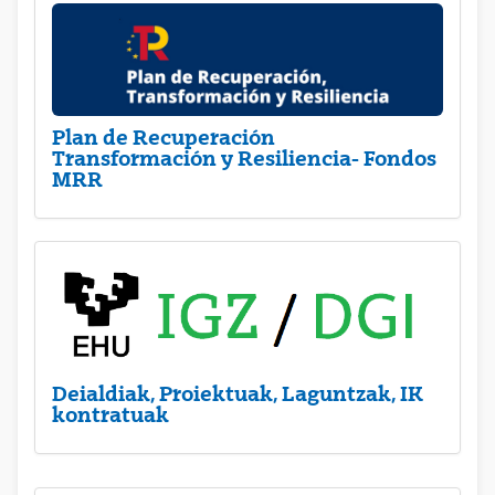
Plan de Recuperación
Transformación y Resiliencia- Fondos
MRR
Deialdiak, Proiektuak, Laguntzak, IK
kontratuak