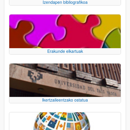
Izendapen bibliografikoa
Erakunde elkartuak
Ikertzaileentzako ostatua