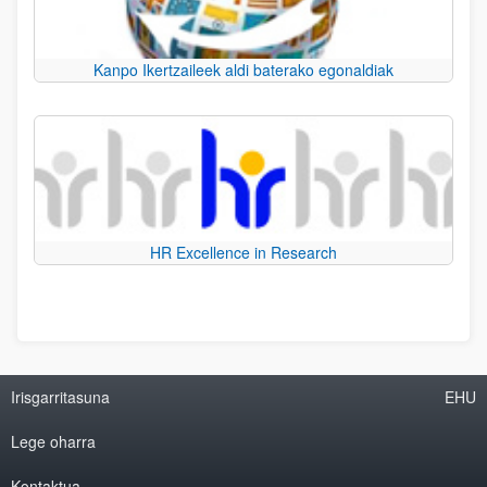
Kanpo Ikertzaileek aldi baterako egonaldiak
HR Excellence in Research
Irisgarritasuna
EHU
Lege oharra
Kontaktua