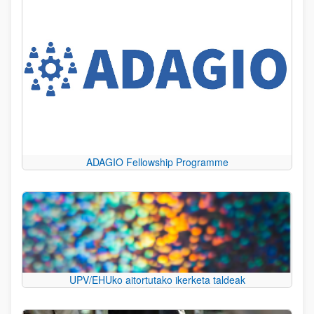
ADAGIO Fellowship Programme
UPV/EHUko aitortutako ikerketa taldeak