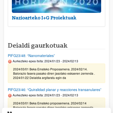
Nazioarteko I+G Proiektuak
Deialdi gaurkotuak
PIFG23/48: “Nanomateriales”
Aurkezteko epea itxita: 2024/01/23 - 2024/02/13
2024/03/01 Beka Emateko Proposamena. 2024/02/14.
Balorazio fasera pasako diren jasotako eskaeren zerrenda .
2024/01/22 Deialdia argitaratu egin da
PIFG23/46: “Quiralidad planar y reacciones transanulares”
Aurkezteko epea itxita: 2024/01/23 - 2024/02/13
2024/03/01 Beka Emateko proposemena. 2024/02/14
Balorazio fasera pasako diren jasotako eskaeren zerrenda
2024/01/22 Deialdia argitaratu egin da