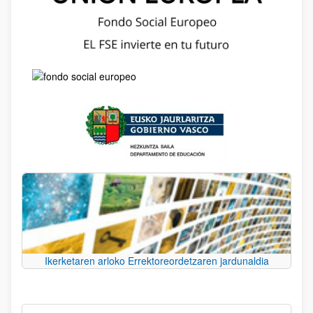
Ikerketaren arloko Errektoreordetzaren jardunaldia