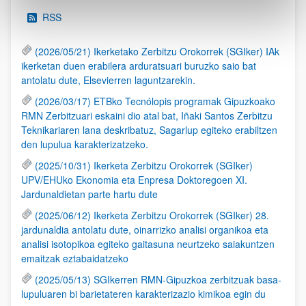
RSS
(2026/05/21) Ikerketako Zerbitzu Orokorrek (SGIker) IAk
ikerketan duen erabilera arduratsuari buruzko saio bat
antolatu dute, Elsevierren laguntzarekin.
(2026/03/17) ETBko Tecnólopis programak Gipuzkoako
RMN Zerbitzuari eskaini dio atal bat, Iñaki Santos Zerbitzu
Teknikariaren lana deskribatuz, Sagarlup egiteko erabiltzen
den lupulua karakterizatzeko.
(2025/10/31) Ikerketa Zerbitzu Orokorrek (SGIker)
UPV/EHUko Ekonomia eta Enpresa Doktoregoen XI.
Jardunaldietan parte hartu dute
(2025/06/12) Ikerketa Zerbitzu Orokorrek (SGIker) 28.
jardunaldia antolatu dute, oinarrizko analisi organikoa eta
analisi isotopikoa egiteko gaitasuna neurtzeko saiakuntzen
emaitzak eztabaidatzeko
(2025/05/13) SGIkerren RMN-Gipuzkoa zerbitzuak basa-
lupuluaren bi barietateren karakterizazio kimikoa egin du