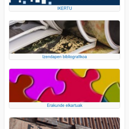
IKERTU
Izendapen bibliografikoa
Erakunde elkartuak