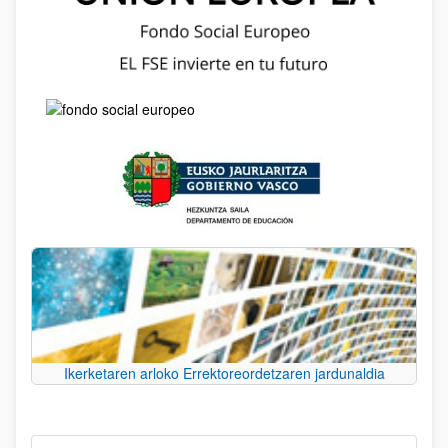
Ikerketaren arloko Errektoreordetzaren jardunaldia