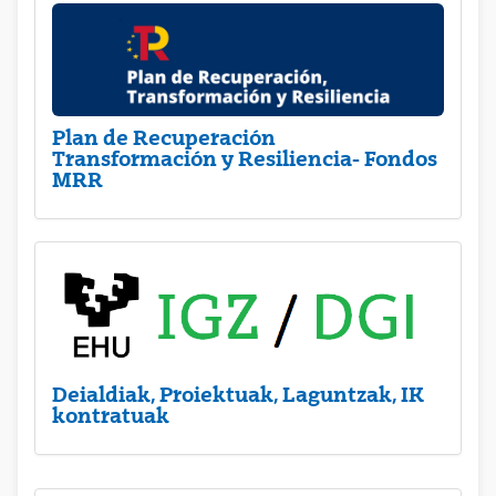
Plan de Recuperación
Transformación y Resiliencia- Fondos
MRR
Deialdiak, Proiektuak, Laguntzak, IK
kontratuak