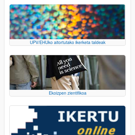
UPV/EHUko aitortutako ikerketa taldeak
Ekoizpen zientifikoa