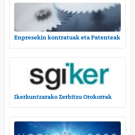
Enpresekin kontratuak eta Patenteak
Ikerkuntzarako Zerbitzu Orokorrak