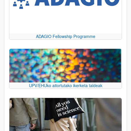
ADAGIO Fellowship Programme
UPV/EHUko aitortutako ikerketa taldeak