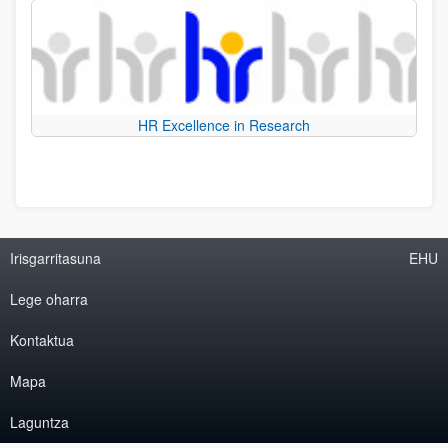
HR Excellence in Research
Irisgarritasuna
EHU
Lege oharra
Kontaktua
Mapa
Laguntza