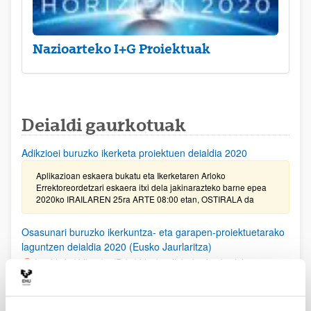
Nazioarteko I+G Proiektuak
Deialdi gaurkotuak
Adikzioei buruzko ikerketa proiektuen deialdia 2020
Aplikazioan eskaera bukatu eta Ikerketaren Arloko
Errektoreordetzari eskaera itxi dela jakinarazteko barne epea
2020ko IRAILAREN 25ra ARTE 08:00 etan, OSTIRALA da
Osasunari buruzko ikerkuntza- eta garapen-proiektuetarako
laguntzen deialdia 2020 (Eusko Jaurlaritza)
Izapide irekirik gabe (Eskabideak egiteko hasierako data:
2020/05/05)
Eskabideak aurkezteko epea 2020/05/05etik 2020/06/04ra
zabalik