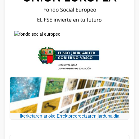
Ikerketaren arloko Errektoreordetzaren jardunaldia