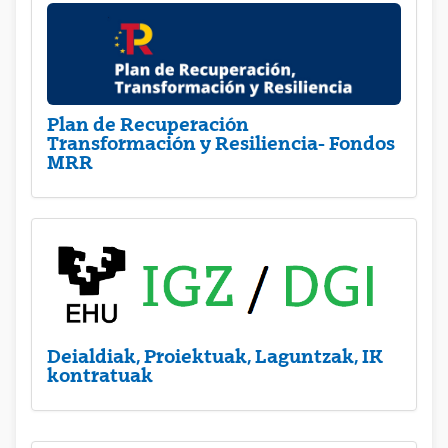
Plan de Recuperación
Transformación y Resiliencia- Fondos
MRR
Deialdiak, Proiektuak, Laguntzak, IK
kontratuak