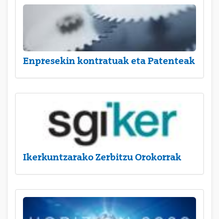
Enpresekin kontratuak eta Patenteak
Ikerkuntzarako Zerbitzu Orokorrak