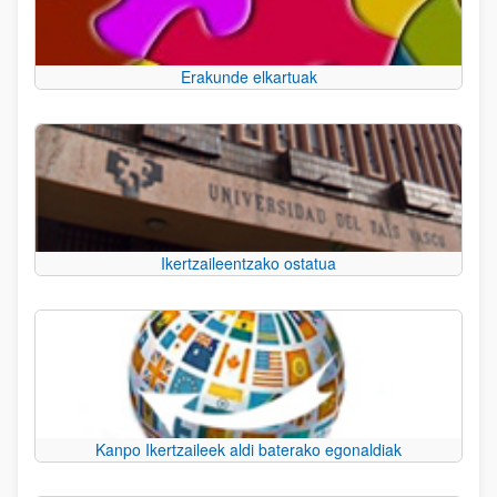
Erakunde elkartuak
Ikertzaileentzako ostatua
Kanpo Ikertzaileek aldi baterako egonaldiak