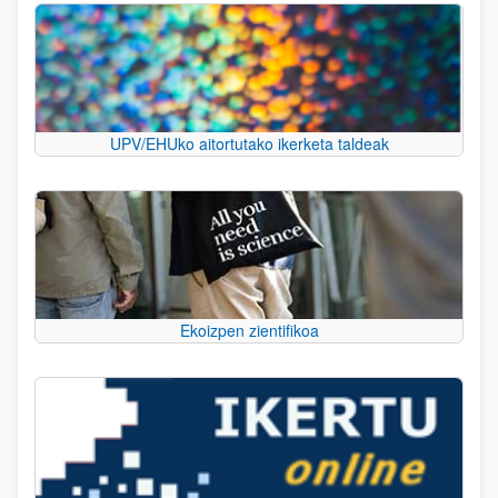
UPV/EHUko aitortutako ikerketa taldeak
Ekoizpen zientifikoa