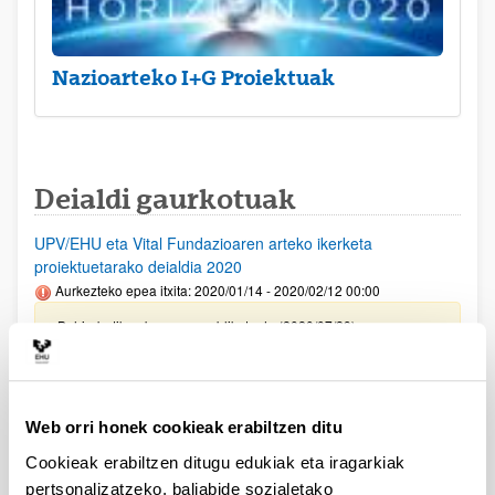
Nazioarteko I+G Proiektuak
Deialdi gaurkotuak
UPV/EHU eta Vital Fundazioaren arteko ikerketa
proiektuetarako deialdia 2020
Aurkezteko epea itxita: 2020/01/14 - 2020/02/12 00:00
Behin-betiko ebazpena publikatu da (2020/07/29)
Aurreko deialdietan laguntzarik lortu ez duten
ikertaldeetarako 2020
Aurkezteko epea itxita: 2020/06/01 - 2020/06/05 00:00
Web orri honek cookieak erabiltzen ditu
Ebazpena publikatu da (2020/06/17)
Cookieak erabiltzen ditugu edukiak eta iragarkiak
pertsonalizatzeko, baliabide sozialetako