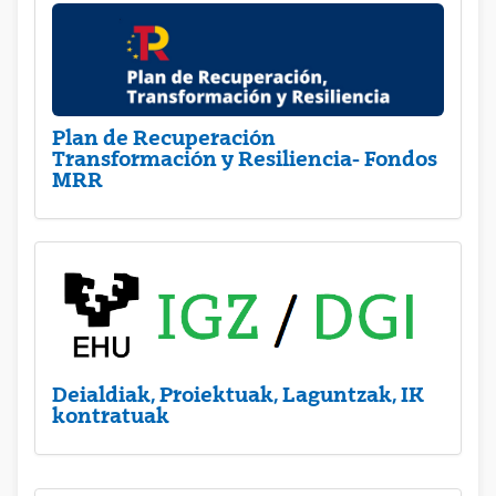
Plan de Recuperación
Transformación y Resiliencia- Fondos
MRR
Deialdiak, Proiektuak, Laguntzak, IK
kontratuak