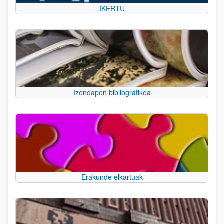
IKERTU
Izendapen bibliografikoa
Erakunde elkartuak