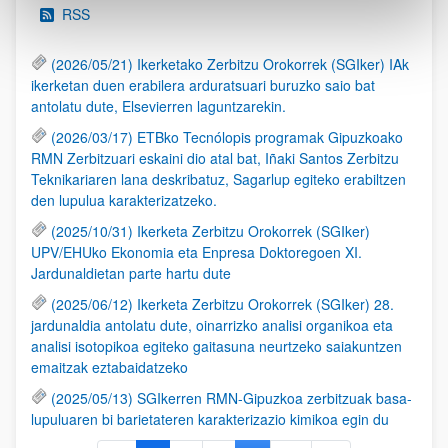
RSS
(2026/05/21) Ikerketako Zerbitzu Orokorrek (SGIker) IAk
ikerketan duen erabilera arduratsuari buruzko saio bat
antolatu dute, Elsevierren laguntzarekin.
(2026/03/17) ETBko Tecnólopis programak Gipuzkoako
RMN Zerbitzuari eskaini dio atal bat, Iñaki Santos Zerbitzu
Teknikariaren lana deskribatuz, Sagarlup egiteko erabiltzen
den lupulua karakterizatzeko.
(2025/10/31) Ikerketa Zerbitzu Orokorrek (SGIker)
UPV/EHUko Ekonomia eta Enpresa Doktoregoen XI.
Jardunaldietan parte hartu dute
(2025/06/12) Ikerketa Zerbitzu Orokorrek (SGIker) 28.
jardunaldia antolatu dute, oinarrizko analisi organikoa eta
analisi isotopikoa egiteko gaitasuna neurtzeko saiakuntzen
emaitzak eztabaidatzeko
(2025/05/13) SGIkerren RMN-Gipuzkoa zerbitzuak basa-
lupuluaren bi barietateren karakterizazio kimikoa egin du