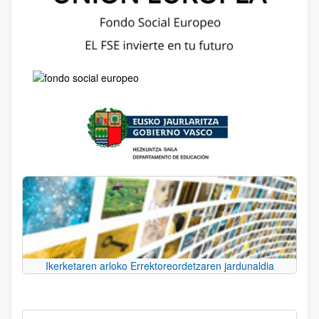
Ikerketaren arloko Errektoreordetzaren jardunaldia