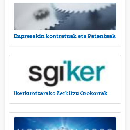
Enpresekin kontratuak eta Patenteak
Ikerkuntzarako Zerbitzu Orokorrak