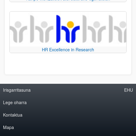
HR Excellence in Research
Irisgarritasuna
EHU
Lege oharra
Kontaktua
Mapa