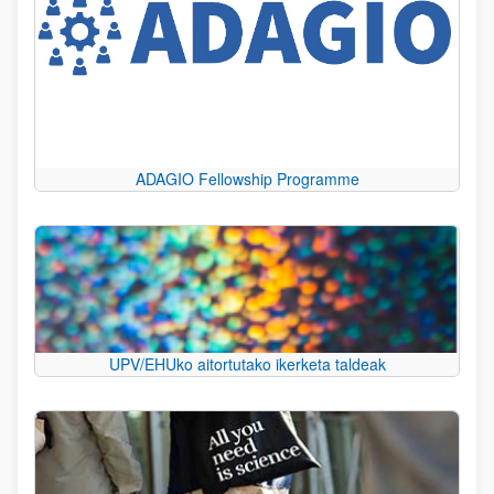
ADAGIO Fellowship Programme
UPV/EHUko aitortutako ikerketa taldeak