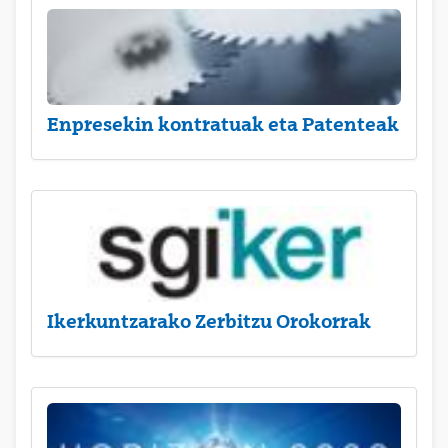
Enpresekin kontratuak eta Patenteak
Ikerkuntzarako Zerbitzu Orokorrak