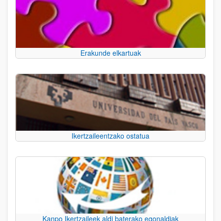
Erakunde elkartuak
Ikertzaileentzako ostatua
Kanpo Ikertzaileek aldi baterako egonaldiak