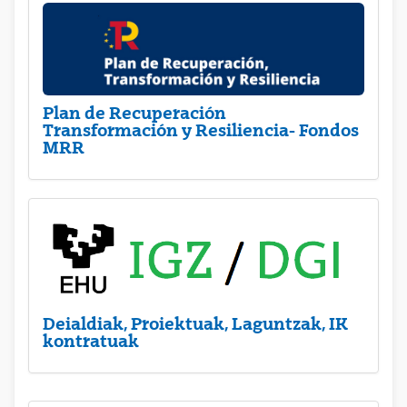
Plan de Recuperación
Transformación y Resiliencia- Fondos
MRR
Deialdiak, Proiektuak, Laguntzak, IK
kontratuak