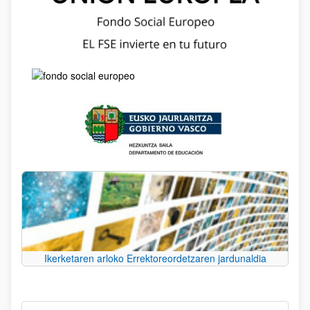
Ikerketaren arloko Errektoreordetzaren jardunaldia