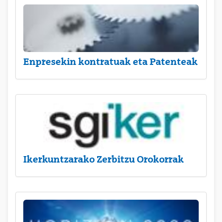
Enpresekin kontratuak eta Patenteak
Ikerkuntzarako Zerbitzu Orokorrak