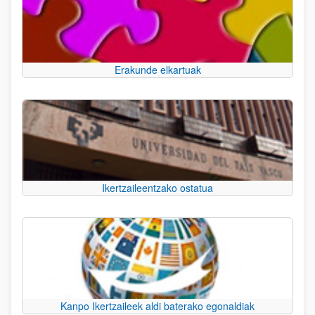
Erakunde elkartuak
Ikertzaileentzako ostatua
Kanpo Ikertzaileek aldi baterako egonaldiak