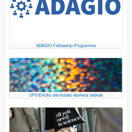
ADAGIO Fellowship Programme
UPV/EHUko aitortutako ikerketa taldeak