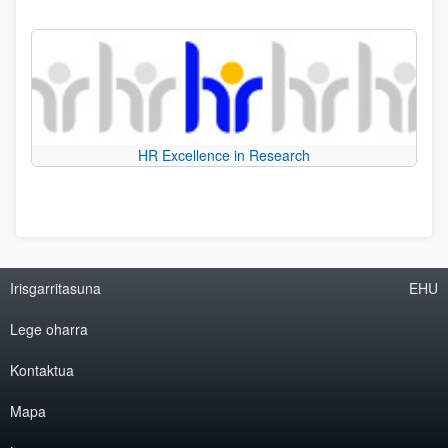
HR Excellence in Research
Irisgarritasuna
EHU
Lege oharra
Kontaktua
Mapa