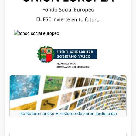
Ikerketaren arloko Errektoreordetzaren jardunaldia