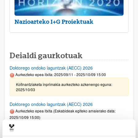
Nazioarteko I+G Proiektuak
Deialdi gaurkotuak
Doktorego ondoko laguntzak (AECC) 2026
Aurkezteko epea itxita: 2025/09/11 - 2025/10/09 15:00
Kofinantziaketa inprimakia aurkezteko azkenengo eguna:
2025/10/03
Doktorego ondoko laguntzak (AECC) 2026
Aurkezteko epea itxita (Eskabideak egiteko amaierako data:
2025/10/09 15:00)
Kofinantziaketa inprimakia aurkezteko azkenengo eguna:
2025/10/03