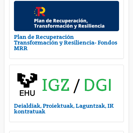
Plan de Recuperación
Transformación y Resiliencia- Fondos
MRR
Deialdiak, Proiektuak, Laguntzak, IK
kontratuak