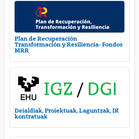
Plan de Recuperación
Transformación y Resiliencia- Fondos
MRR
Deialdiak, Proiektuak, Laguntzak, IK
kontratuak