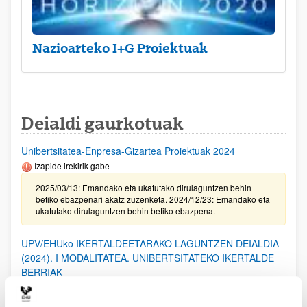
Nazioarteko I+G Proiektuak
Deialdi gaurkotuak
Unibertsitatea-Enpresa-Gizartea Proiektuak 2024
Izapide irekirik gabe
2025/03/13: Emandako eta ukatutako dirulaguntzen behin
betiko ebazpenari akatz zuzenketa. 2024/12/23: Emandako eta
ukatutako dirulaguntzen behin betiko ebazpena.
UPV/EHUko IKERTALDEETARAKO LAGUNTZEN DEIALDIA
(2024). I MODALITATEA. UNIBERTSITATEKO IKERTALDE
BERRIAK
2025/02/20. Emandako eta ukatutako laguntzen behin-betiko
ebazpena.