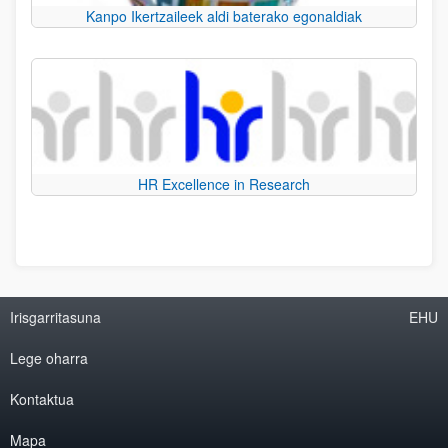
Kanpo Ikertzaileek aldi baterako egonaldiak
HR Excellence in Research
Irisgarritasuna
EHU
Lege oharra
Kontaktua
Mapa