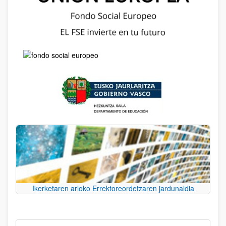
Ikerketaren arloko Errektoreordetzaren jardunaldia