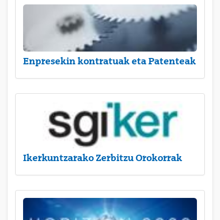
Enpresekin kontratuak eta Patenteak
Ikerkuntzarako Zerbitzu Orokorrak