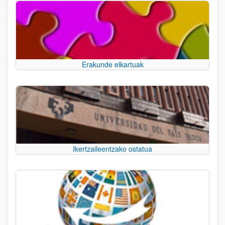
Erakunde elkartuak
Ikertzaileentzako ostatua