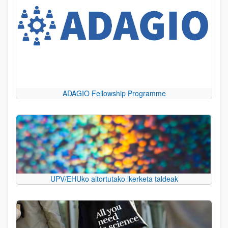
ADAGIO Fellowship Programme
UPV/EHUko aitortutako ikerketa taldeak