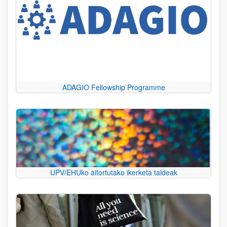
ADAGIO Fellowship Programme
UPV/EHUko aitortutako ikerketa taldeak