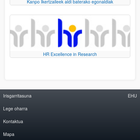
Kanpo Ikertzaileek aldi baterako egonaldiak
HR Excellence in Research
Irisgarritasuna
EHU
Lege oharra
Kontaktua
Mapa