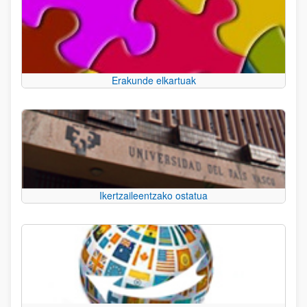
Erakunde elkartuak
Ikertzaileentzako ostatua