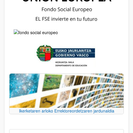
Ikerketaren arloko Errektoreordetzaren jardunaldia