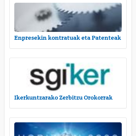
Enpresekin kontratuak eta Patenteak
Ikerkuntzarako Zerbitzu Orokorrak