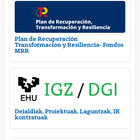
Plan de Recuperación
Transformación y Resiliencia- Fondos
MRR
Deialdiak, Proiektuak, Laguntzak, IK
kontratuak