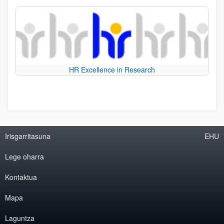
HR Excellence in Research
Irisgarritasuna
EHU
Lege oharra
Kontaktua
Mapa
Laguntza