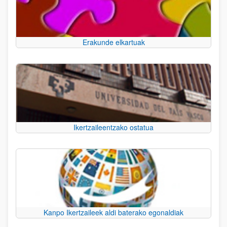
Erakunde elkartuak
Ikertzaileentzako ostatua
Kanpo Ikertzaileek aldi baterako egonaldiak