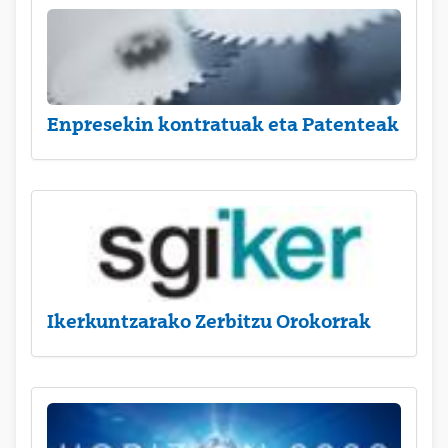
Enpresekin kontratuak eta Patenteak
Ikerkuntzarako Zerbitzu Orokorrak