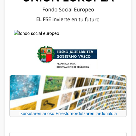
Ikerketaren arloko Errektoreordetzaren jardunaldia