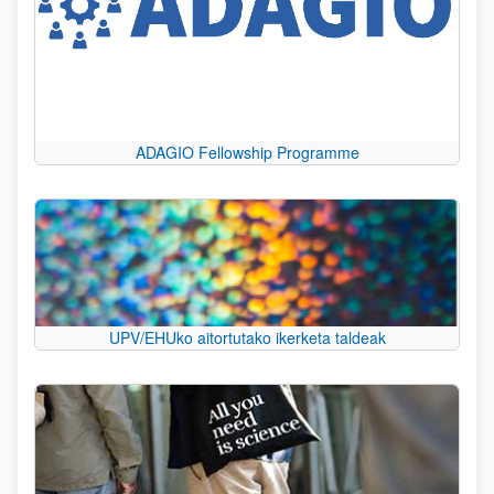
ADAGIO Fellowship Programme
UPV/EHUko aitortutako ikerketa taldeak