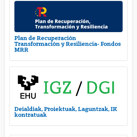
Plan de Recuperación
Transformación y Resiliencia- Fondos
MRR
Deialdiak, Proiektuak, Laguntzak, IK
kontratuak