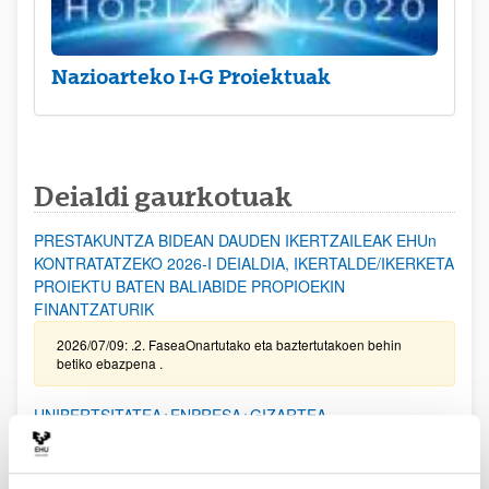
Nazioarteko I+G Proiektuak
Deialdi gaurkotuak
PRESTAKUNTZA BIDEAN DAUDEN IKERTZAILEAK EHUn
KONTRATATZEKO 2026-I DEIALDIA, IKERTALDE/IKERKETA
PROIEKTU BATEN BALIABIDE PROPIOEKIN
FINANTZATURIK
2026/07/09: .2. FaseaOnartutako eta baztertutakoen behin
betiko ebazpena .
UNIBERTSITATEA+ENPRESA+GIZARTEA
HARREMANAREN INPAKTUA EX POST EBALUATZEKO
PROIEKTUEN DEIALDIA