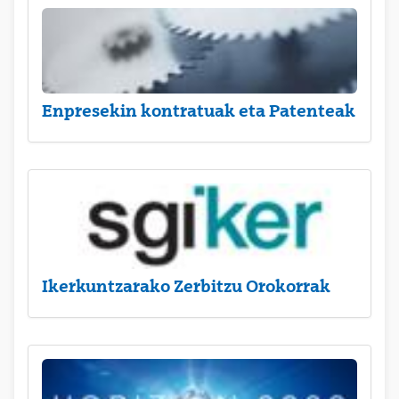
Enpresekin kontratuak eta Patenteak
Ikerkuntzarako Zerbitzu Orokorrak