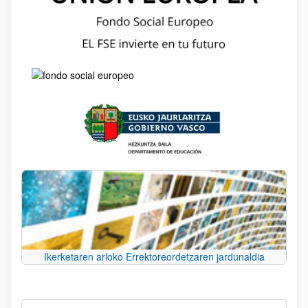
Ikerketaren arloko Errektoreordetzaren jardunaldia