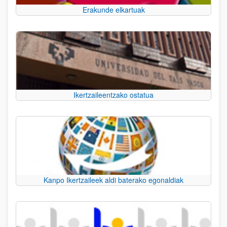
Erakunde elkartuak
Ikertzaileentzako ostatua
Kanpo Ikertzaileek aldi baterako egonaldiak