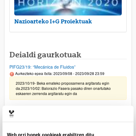
Nazioarteko I+G Proiektuak
Deialdi gaurkotuak
PIFG23/19: “Mecánica de Fluidos”
Aurkezteko epea itxita: 2023/09/08 - 2023/09/28 23:59
2023/10/19- Beka emateko proposamena argitaratu egin
da.2023/10/02: Balorazio Fasera pasako diren onartutako
eskaeren zerrenda argitaratu egin da
PIFG23/18: “Modelización de faltas en tiempo real en
sistemas eléctricos basados en convertidores "
Aurkezteko epea itxita: 2023/09/08 - 2023/09/28 23:59
2023/10/19- Beka emateko proposamena argitaratu egin da.
Web orri honek cookieak erabiltzen ditu
2023/10/02: Balorazio Fasera pasako diren onartutako