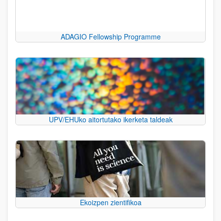
ADAGIO Fellowship Programme
UPV/EHUko aitortutako ikerketa taldeak
Ekoizpen zientifikoa