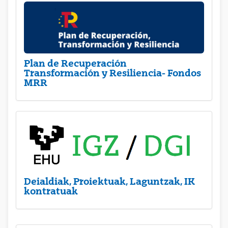
Plan de Recuperación
Transformación y Resiliencia- Fondos
MRR
Deialdiak, Proiektuak, Laguntzak, IK
kontratuak