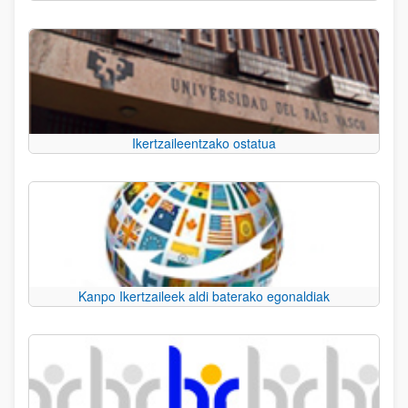
Ikertzaileentzako ostatua
Kanpo Ikertzaileek aldi baterako egonaldiak