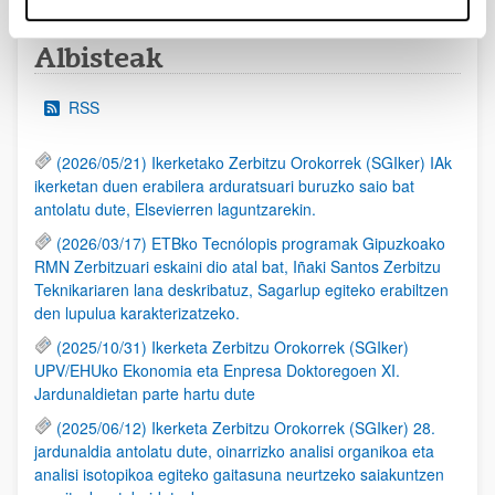
Albisteak
RSS
(2026/05/21) Ikerketako Zerbitzu Orokorrek (SGIker) IAk
ikerketan duen erabilera arduratsuari buruzko saio bat
antolatu dute, Elsevierren laguntzarekin.
(2026/03/17) ETBko Tecnólopis programak Gipuzkoako
RMN Zerbitzuari eskaini dio atal bat, Iñaki Santos Zerbitzu
Teknikariaren lana deskribatuz, Sagarlup egiteko erabiltzen
den lupulua karakterizatzeko.
(2025/10/31) Ikerketa Zerbitzu Orokorrek (SGIker)
UPV/EHUko Ekonomia eta Enpresa Doktoregoen XI.
Jardunaldietan parte hartu dute
(2025/06/12) Ikerketa Zerbitzu Orokorrek (SGIker) 28.
jardunaldia antolatu dute, oinarrizko analisi organikoa eta
analisi isotopikoa egiteko gaitasuna neurtzeko saiakuntzen