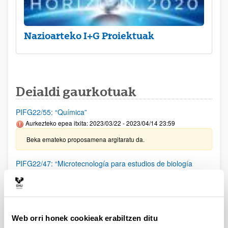
Nazioarteko I+G Proiektuak
Deialdi gaurkotuak
PIFG22/55: “Química”
Aurkezteko epea itxita: 2023/03/22 - 2023/04/14 23:59
Beka emateko proposamena argitaratu da.
PIFG22/47: “Microtecnología para estudios de biología
celular”
Aurkezteko epea itxita: 2023/03/02 - 2023/03/23 23:59
Beka emateko proposamena argitaratu da.
Web orri honek cookieak erabiltzen ditu
PIFG22/46: “Microtecnología para estudios de biología