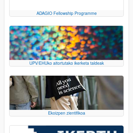
ADAGIO Fellowship Programme
UPV/EHUko aitortutako ikerketa taldeak
Ekoizpen zientifikoa