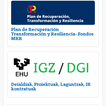
Plan de Recuperación
Transformación y Resiliencia- Fondos
MRR
Deialdiak, Proiektuak, Laguntzak, IK
kontratuak