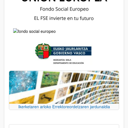
Ikerketaren arloko Errektoreordetzaren jardunaldia