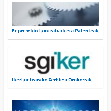
Enpresekin kontratuak eta Patenteak
Ikerkuntzarako Zerbitzu Orokorrak