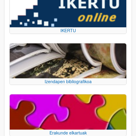
IKERTU
Izendapen bibliografikoa
Erakunde elkartuak