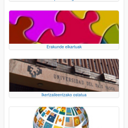
Erakunde elkartuak
Ikertzaileentzako ostatua