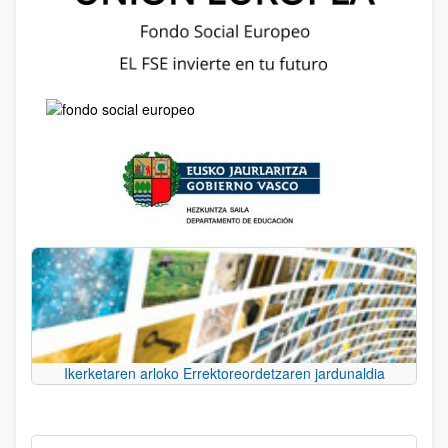
Ikerketaren arloko Errektoreordetzaren jardunaldia