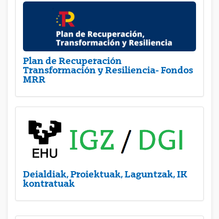
Plan de Recuperación
Transformación y Resiliencia- Fondos
MRR
Deialdiak, Proiektuak, Laguntzak, IK
kontratuak