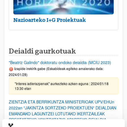
Nazioarteko I+G Proiektuak
Deialdi gaurkotuak
"Beatriz Galindo" doktoratu ondoko deialdia (MCIU 2023)
Izapide irekirik gabe (Eskabideak egiteko amaierako data:
2024/01/28)
"Interes adierazpenak" aurkezteko azken eguna : 2024/01/18
13:30 etan
ZIENTZIA ETA BERRIKUNTZA MINISTERIOAK UPV/EHUn
2022an "JAKINTZA SORTZEKO PROIEKTUEN" DEIALDIAN
EMANDAKO LAGUNTZEI LOTUTAKO IKERTZAILEAK
PRESTATZEKO KONTRATAZIO APARTEKO DEIALDIA
Izapide irekirik gabe (Eskaerak aurkezteko epea: 2024/01/23 -