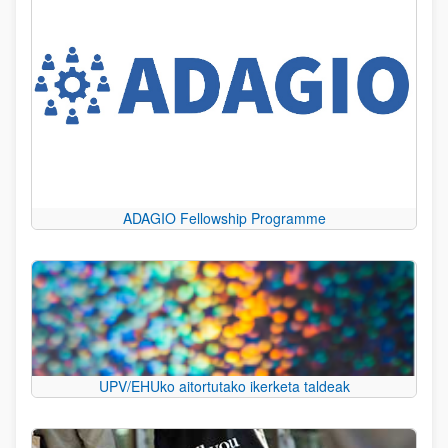
ADAGIO Fellowship Programme
UPV/EHUko aitortutako ikerketa taldeak