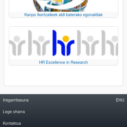
Kanpo Ikertzaileek aldi baterako egonaldiak
HR Excellence in Research
Irisgarritasuna
EHU
Lege oharra
Kontaktua