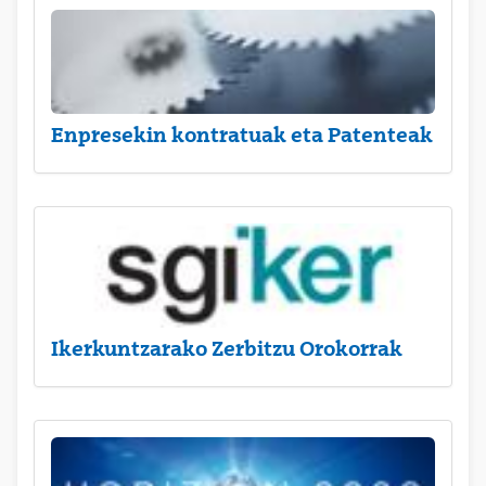
Enpresekin kontratuak eta Patenteak
Ikerkuntzarako Zerbitzu Orokorrak