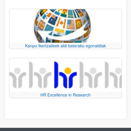
Kanpo Ikertzaileek aldi baterako egonaldiak
HR Excellence in Research