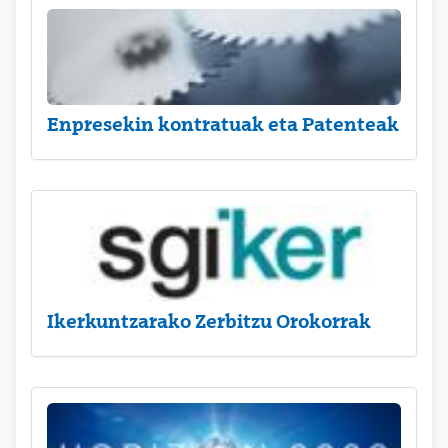
Enpresekin kontratuak eta Patenteak
Ikerkuntzarako Zerbitzu Orokorrak