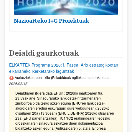
Nazioarteko I+G Proiektuak
Deialdi gaurkotuak
ELKARTEK Programa 2026: I. Fasea. Arlo estrategikoetan
elkarlaneko ikerketarako laguntzak
Aurkezteko epea itxita (Eskabideak egiteko amaierako data:
2026/03/13)
Deialdiaren itxiera data EHUn : 2026ko martxoaren 9a,
23:59ak arte. Sinadurarako lankidetza-hitzarmenaren
zirriborroa bidaltzeko azken eguna (EHUren lankidetza-
akordioaren eredua eskuragarri gure webgunean): 2026ko
otsailaren 20a (13:30ean) (EHU LIDERRA) 2026ko otsailaren
23a (EHU partehartzailea). TC1/TC2 erakundearen legezko
ordezkariaren sinadura eskatzen duen dokumentazioa
bidaltzeko azken eguna (Aplikazioaren 5. atala: Enpresa