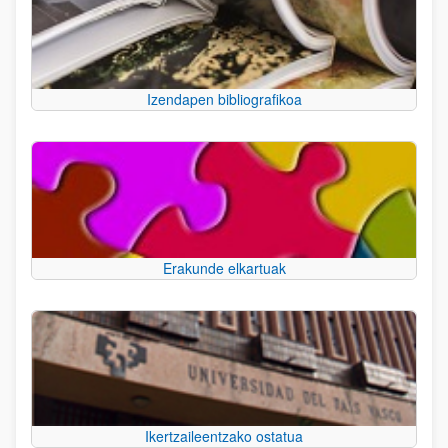
Izendapen bibliografikoa
Erakunde elkartuak
Ikertzaileentzako ostatua