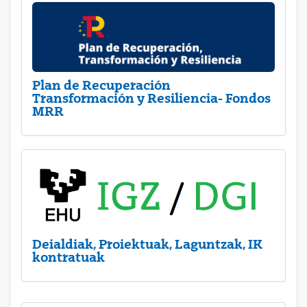
Plan de Recuperación
Transformación y Resiliencia- Fondos
MRR
Deialdiak, Proiektuak, Laguntzak, IK
kontratuak