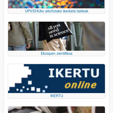
UPV/EHUko aitortutako ikerketa taldeak
Ekoizpen zientifikoa
IKERTU