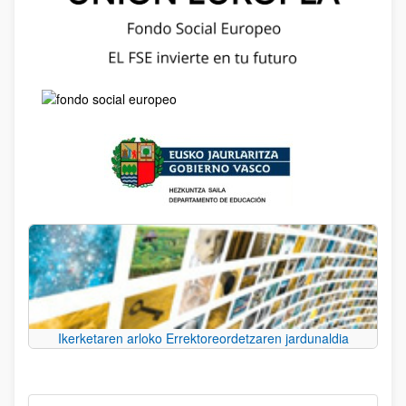
Ikerketaren arloko Errektoreordetzaren jardunaldia