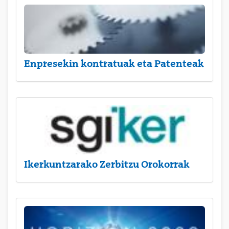
Enpresekin kontratuak eta Patenteak
Ikerkuntzarako Zerbitzu Orokorrak