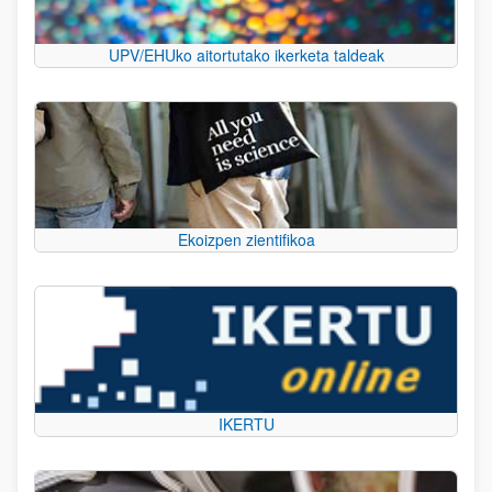
UPV/EHUko aitortutako ikerketa taldeak
Ekoizpen zientifikoa
IKERTU