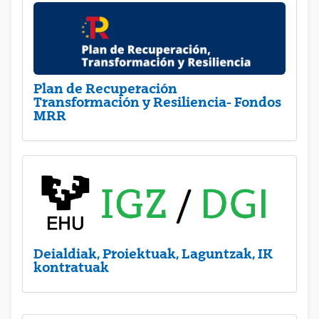
Plan de Recuperación
Transformación y Resiliencia- Fondos
MRR
Deialdiak, Proiektuak, Laguntzak, IK
kontratuak