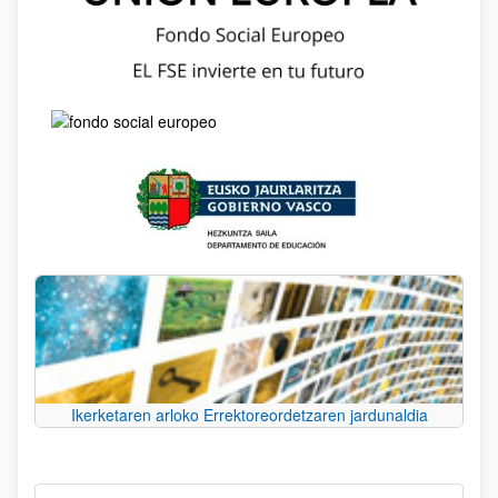
Ikerketaren arloko Errektoreordetzaren jardunaldia