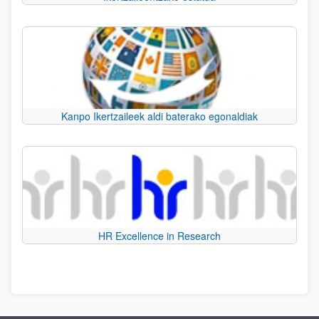
Kanpo Ikertzaileek aldi baterako egonaldiak
HR Excellence in Research