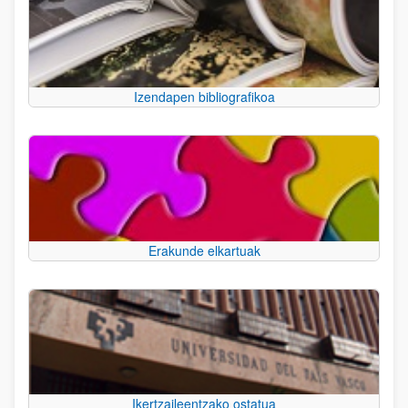
Izendapen bibliografikoa
Erakunde elkartuak
Ikertzaileentzako ostatua