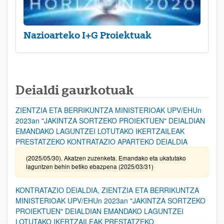
Nazioarteko I+G Proiektuak
Deialdi gaurkotuak
ZIENTZIA ETA BERRIKUNTZA MINISTERIOAK UPV/EHUn
2023an "JAKINTZA SORTZEKO PROIEKTUEN" DEIALDIAN
EMANDAKO LAGUNTZEI LOTUTAKO IKERTZAILEAK
PRESTATZEKO KONTRATAZIO APARTEKO DEIALDIA
(2025/05/30). Akatzen zuzenketa. Emandako eta ukatutako
laguntzen behin betiko ebazpena (2025/03/31)
KONTRATAZIO DEIALDIA, ZIENTZIA ETA BERRIKUNTZA
MINISTERIOAK UPV/EHUn 2023an "JAKINTZA SORTZEKO
PROIEKTUEN" DEIALDIAN EMANDAKO LAGUNTZEI
LOTUTAKO IKERTZAILEAK PRESTATZEKO