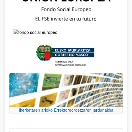
Ikerketaren arloko Errektoreordetzaren jardunaldia