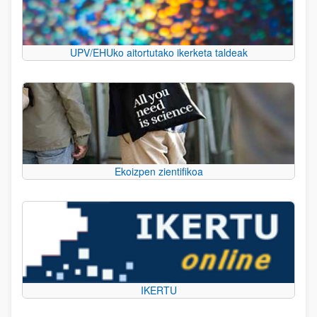
UPV/EHUko aitortutako ikerketa taldeak
Ekoizpen zientifikoa
IKERTU