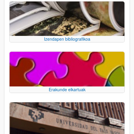
Izendapen bibliografikoa
Erakunde elkartuak