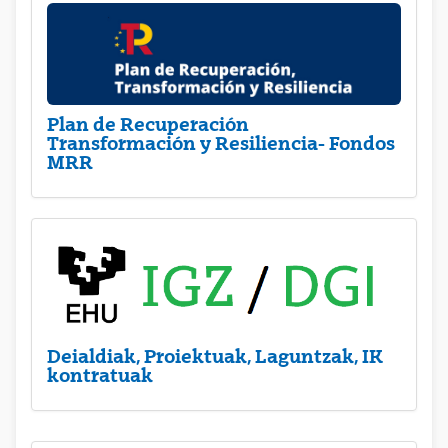
Plan de Recuperación
Transformación y Resiliencia- Fondos
MRR
Deialdiak, Proiektuak, Laguntzak, IK
kontratuak