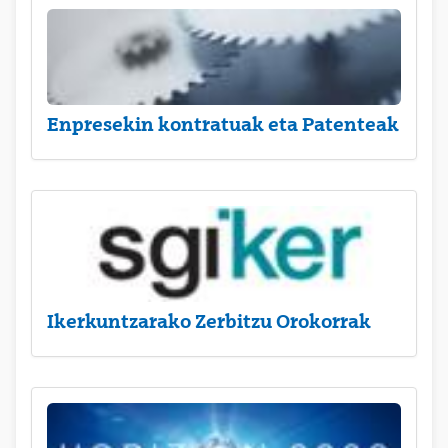
Enpresekin kontratuak eta Patenteak
Ikerkuntzarako Zerbitzu Orokorrak