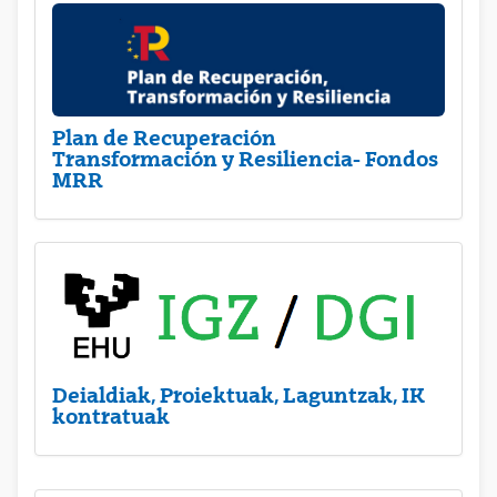
Plan de Recuperación
Transformación y Resiliencia- Fondos
MRR
Deialdiak, Proiektuak, Laguntzak, IK
kontratuak