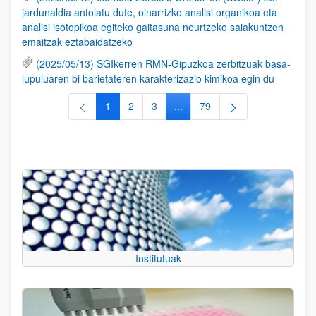
jardunaldia antolatu dute, oinarrizko analisi organikoa eta
analisi isotopikoa egiteko gaitasuna neurtzeko saiakuntzen
emaitzak eztabaidatzeko
(2025/05/13) SGIkerren RMN-Gipuzkoa zerbitzuak basa-
lupuluaren bi barietateren karakterizazio kimikoa egin du
1
2
3
...
79
Orrialdea
Orrialdea
Orrialdea
Intermediate Pages Use TAB to
Orrialdea
Institutuak