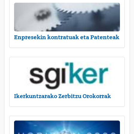
Enpresekin kontratuak eta Patenteak
Ikerkuntzarako Zerbitzu Orokorrak