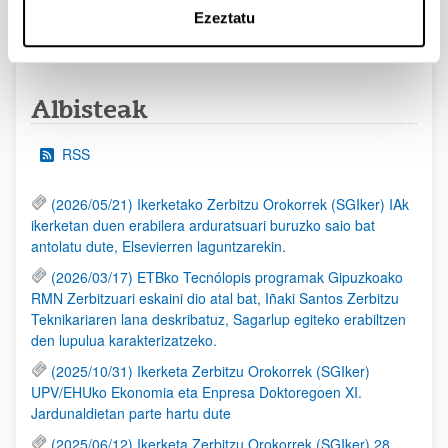
Ezeztatu
1
...
9
10
11
...
95
Orrialdea
Intermediate Pages Use TAB to navigate.
Orrialdea
Orrialdea
Orrialdea
Intermediate Pages Use 
Orrialdea
Albisteak
RSS
(2026/05/21) Ikerketako Zerbitzu Orokorrek (SGIker) IAk
ikerketan duen erabilera arduratsuari buruzko saio bat
antolatu dute, Elsevierren laguntzarekin.
(2026/03/17) ETBko Tecnólopis programak Gipuzkoako
RMN Zerbitzuari eskaini dio atal bat, Iñaki Santos Zerbitzu
Teknikariaren lana deskribatuz, Sagarlup egiteko erabiltzen
den lupulua karakterizatzeko.
(2025/10/31) Ikerketa Zerbitzu Orokorrek (SGIker)
UPV/EHUko Ekonomia eta Enpresa Doktoregoen XI.
Jardunaldietan parte hartu dute
(2025/06/12) Ikerketa Zerbitzu Orokorrek (SGIker) 28.