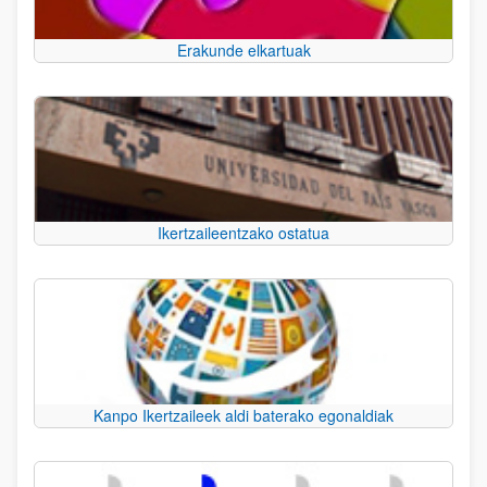
Erakunde elkartuak
Ikertzaileentzako ostatua
Kanpo Ikertzaileek aldi baterako egonaldiak