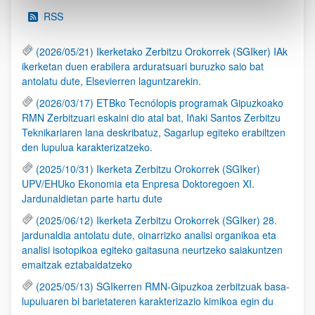
RSS
(2026/05/21) Ikerketako Zerbitzu Orokorrek (SGIker) IAk
ikerketan duen erabilera arduratsuari buruzko saio bat
antolatu dute, Elsevierren laguntzarekin.
(2026/03/17) ETBko Tecnólopis programak Gipuzkoako
RMN Zerbitzuari eskaini dio atal bat, Iñaki Santos Zerbitzu
Teknikariaren lana deskribatuz, Sagarlup egiteko erabiltzen
den lupulua karakterizatzeko.
(2025/10/31) Ikerketa Zerbitzu Orokorrek (SGIker)
UPV/EHUko Ekonomia eta Enpresa Doktoregoen XI.
Jardunaldietan parte hartu dute
(2025/06/12) Ikerketa Zerbitzu Orokorrek (SGIker) 28.
jardunaldia antolatu dute, oinarrizko analisi organikoa eta
analisi isotopikoa egiteko gaitasuna neurtzeko saiakuntzen
emaitzak eztabaidatzeko
(2025/05/13) SGIkerren RMN-Gipuzkoa zerbitzuak basa-
lupuluaren bi barietateren karakterizazio kimikoa egin du