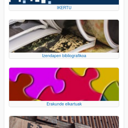
IKERTU
Izendapen bibliografikoa
Erakunde elkartuak