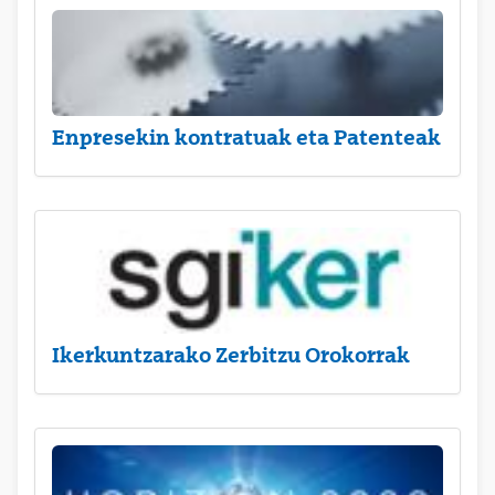
Enpresekin kontratuak eta Patenteak
Ikerkuntzarako Zerbitzu Orokorrak