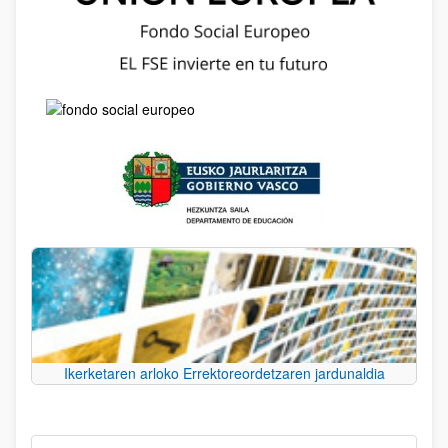
Ikerketaren arloko Errektoreordetzaren jardunaldia