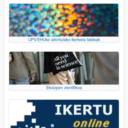
UPV/EHUko aitortutako ikerketa taldeak
Ekoizpen zientifikoa