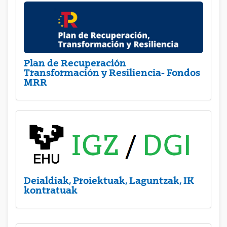
Plan de Recuperación
Transformación y Resiliencia- Fondos
MRR
Deialdiak, Proiektuak, Laguntzak, IK
kontratuak