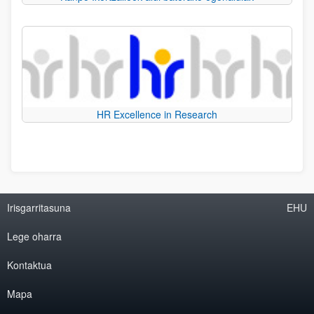
HR Excellence in Research
Irisgarritasuna
EHU
Lege oharra
Kontaktua
Mapa