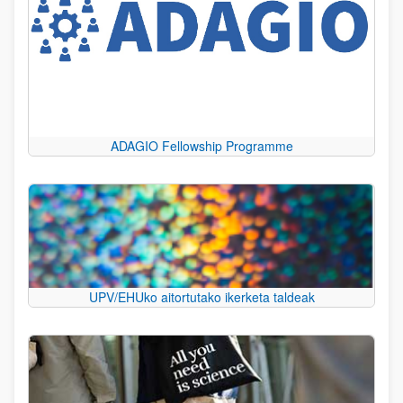
ADAGIO Fellowship Programme
UPV/EHUko aitortutako ikerketa taldeak