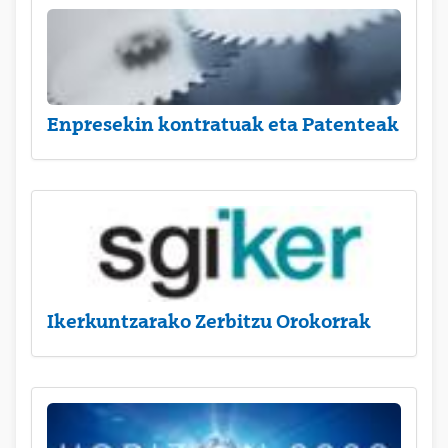
Enpresekin kontratuak eta Patenteak
Ikerkuntzarako Zerbitzu Orokorrak