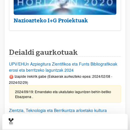
Nazioarteko I+G Proiektuak
Deialdi gaurkotuak
UPV/EHUn Azpiegitura Zientifikoa eta Funts Bibliografikoak
erosi eta berritzeko laguntzak 2024
Izapide irekirik gabe (Eskaerak aurkezteko epea: 2024/02/08 -
2024/02/29)
2024/09/19: Emandako eta ukatutako laguntzen behin-betiko
Ebazpena .
Zientzia, Teknologia eta Berrikuntza arloetako kultura
sustatzeko laguntzen deialdia (FECYT) 2024
Aurkezteko epea itxita: 2024/09/11 - 2024/10/18 13:00