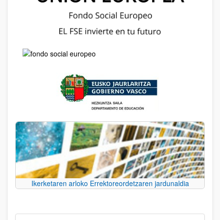
Ikerketaren arloko Errektoreordetzaren jardunaldia