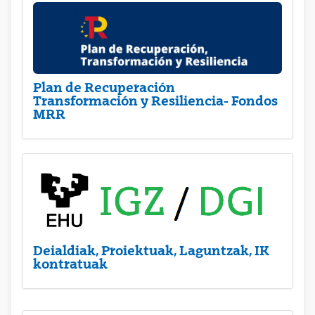
Plan de Recuperación
Transformación y Resiliencia- Fondos
MRR
Deialdiak, Proiektuak, Laguntzak, IK
kontratuak