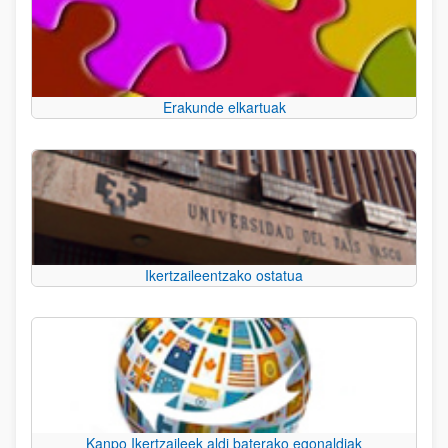
Erakunde elkartuak
Ikertzaileentzako ostatua
Kanpo Ikertzaileek aldi baterako egonaldiak