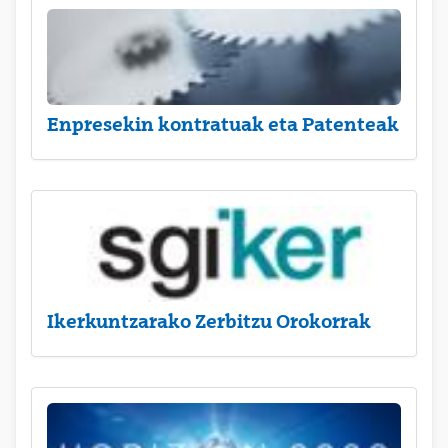
Enpresekin kontratuak eta Patenteak
Ikerkuntzarako Zerbitzu Orokorrak