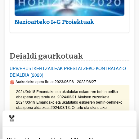
Nazioarteko I+G Proiektuak
Deialdi gaurkotuak
UPV/EHUn IKERTZAILEAK PRESTATZEKO KONTRATAZIO
DEIALDIA (2023)
Aurkezteko epea itxita: 2023/06/06 - 2023/06/27
2024/04/18 Emandako eta ukatutako eskareren behin betiko
ebazpena argitaratu da. 2024/03/21 Akatsen zuzenketa.
2024/03/19 Emandako eta ukatutako eskaeren behin-behineko
ebazpena aldatzea. 2024/03/13. Onartu eta ukatutako
eskaeren behin-behineko ebazpena. 2023/15/12. Balorazio
Fasera pasako diren eskaeren behin betiko zerrenda
zuzenduta. I Fasea. 2023/11/29. Balorazio Fasera pasako diren
eskaeren behin betiko zerrenda. I Fasea. Modalitate I, II III, eta
IV.