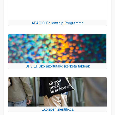
ADAGIO Fellowship Programme
UPV/EHUko aitortutako ikerketa taldeak
Ekoizpen zientifikoa