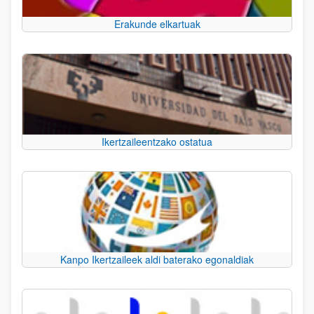
Erakunde elkartuak
Ikertzaileentzako ostatua
Kanpo Ikertzaileek aldi baterako egonaldiak