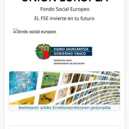
Ikerketaren arloko Errektoreordetzaren jardunaldia